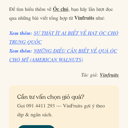
Óc chó
Để tìm hiểu thêm về
, bạn hãy lần lượt đọc
Vinfruits
qua những bài viết tổng hợp từ
như:
Xem thêm:
SỰ THẬT ÍT AI BIẾT VỀ HẠT ÓC CHÓ
TRUNG QUỐC
Xem thêm:
NHỮNG ĐIỀU CẦN BIẾT VỀ QUẢ ÓC
CHÓ MỸ (AMERICAN WALNUTS)
Tác giả:
Vinfruits
Cần tư vấn chọn giỏ quà?
Gọi 091 4411 293 — VinFruits gợi ý theo
dịp & ngân sách.