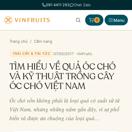
Chuyển
091 4411 293
Chat Zalo
đến
phần
Menu
0
nội
dung
Trang chủ
/
Cẩm nang
07/05/2017 · VinFruits
TRÁI CÂY & TIN TỨC
TÌM HIỂU VỀ QUẢ ÓC CHÓ
VÀ KỸ THUẬT TRỒNG CÂY
ÓC CHÓ VIỆT NAM
Óc chó vốn không phải là loại quả có xuất xứ từ
Việt Nam, nhưng những năm gần đây, vì sự phổ
biến và được ưa chuộng của loại quả…