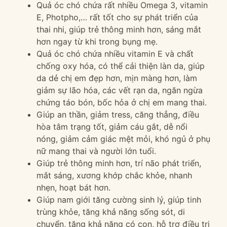
Quả óc chó chứa rất nhiều Omega 3, vitamin
E, Photpho,… rất tốt cho sự phát triển của
thai nhi, giúp trẻ thông minh hơn, sáng mắt
hơn ngay từ khi trong bụng mẹ.
Quả óc chó chứa nhiều vitamin E và chất
chống oxy hóa, có thể cải thiện làn da, giúp
da dẻ chị em đẹp hơn, mịn màng hơn, làm
giảm sự lão hóa, các vết rạn da, ngăn ngừa
chứng táo bón, bốc hỏa ở chị em mang thai.
Giúp an thần, giảm tress, căng thẳng, điều
hòa tâm trạng tốt, giảm cáu gắt, dễ nổi
nóng, giảm cảm giác mệt mỏi, khó ngủ ở phụ
nữ mang thai và người lớn tuổi.
Giúp trẻ thông minh hơn, trí não phát triển,
mắt sáng, xương khớp chắc khỏe, nhanh
nhẹn, hoạt bát hơn.
Giúp nam giới tăng cường sinh lý, giúp tinh
trùng khỏe, tăng khả năng sống sót, di
chuyển, tăng khả năng có con, hỗ trợ điều trị