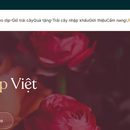
eo dịp
Giỏ trái cây
Quà tặng
Trái cây nhập khẩu
Giới thiệu
Cẩm nang
Ư
▾
▾
ẹp
Việt
lo