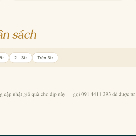
ân sách
2tr
2 – 3tr
Trên 3tr
g cập nhật giỏ quà cho dịp này — gọi 091 4411 293 để được tư 