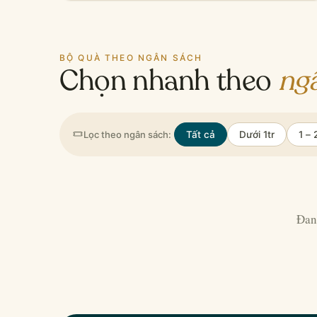
BỘ QUÀ THEO NGÂN SÁCH
Chọn nhanh theo
ng
Lọc theo ngân sách:
Tất cả
Dưới 1tr
1 – 
Đan