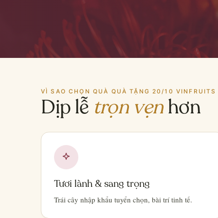
VÌ SAO CHỌN QUÀ QUÀ TẶNG 20/10 VINFRUITS
Dịp lễ
trọn vẹn
hơn
Tươi lành & sang trọng
Trái cây nhập khẩu tuyển chọn, bài trí tinh tế.