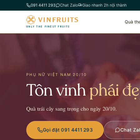
Chuyển
091 4411 293
Chat Zalo
Giao nhanh 2h nội thành
đến
phần
Quà th
nội
ONLY THE FINEST FRUITS
dung
PHỤ NỮ VIỆT NAM 20/10
Tôn vinh
phái đ
Quà trái cây sang trọng cho ngày 20/10.
Gọi đặt 091 4411 293
Chat Za