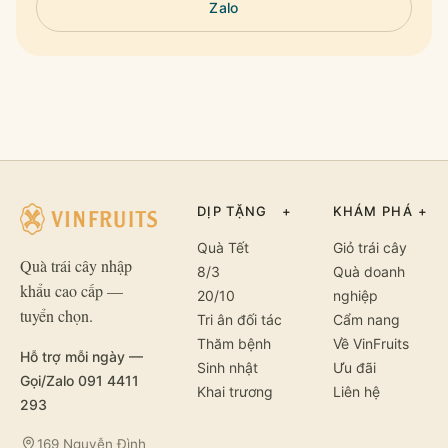
Zalo
DỊP TẶNG
+
KHÁM PHÁ
+
Quà Tết
Giỏ trái cây
Quà trái cây nhập
8/3
Quà doanh
khẩu cao cấp —
20/10
nghiệp
tuyển chọn.
Tri ân đối tác
Cẩm nang
Thăm bệnh
Về VinFruits
Hỗ trợ mỗi ngày —
Sinh nhật
Ưu đãi
Gọi/Zalo 091 4411
Khai trương
Liên hệ
293
169 Nguyễn Đình