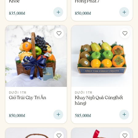
Khỏe
Hồng Phát 7
835,000
₫
850,000
₫
DƯỚI 1TR
DƯỚI 1TR
Giỏ Trái Cây Tri Ân
Khay Ngũ Quả Cúng(hết
hàng)
850,000
₫
585,000
₫