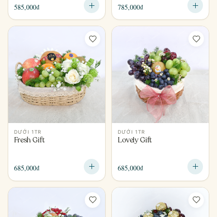
585,000
₫
785,000
₫
DƯỚI 1TR
DƯỚI 1TR
Fresh Gift
Lovely Gift
685,000
₫
685,000
₫