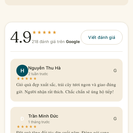
4.9
Viết đánh giá
218 đánh giá trên
Google
Nguyễn Thu Hà
H
G
2 tuần trước
Giỏ quà đẹp xuất sắc, trái cây tươi ngon và giao đúng
giờ. Người nhận rất thích. Chắc chắn sẽ ủng hộ tiếp!
Trần Minh Đức
Đ
G
1 tháng trước
Đặt quà tặng đối tác dịp cuối năm. Đóng gói sang