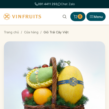
Chuyển
091 4411 293
Chat Zalo
đến
phần
Menu
0
nội
dung
Trang chủ
/
Cửa hàng
/
Giỏ Trái Cây Việt