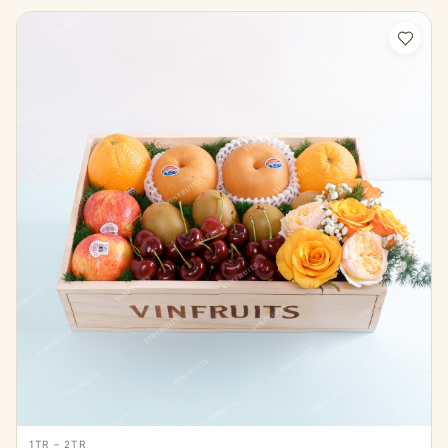
1TR – 2TR