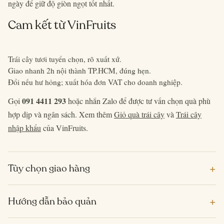
ngày để giữ độ giòn ngọt tốt nhất.
Cam kết từ VinFruits
Trái cây tươi tuyển chọn, rõ xuất xứ.
Giao nhanh 2h nội thành TP.HCM, đúng hẹn.
Đổi nếu hư hỏng; xuất hóa đơn VAT cho doanh nghiệp.
091 4411 293
Gọi
hoặc nhắn Zalo để được tư vấn chọn quà phù
hợp dịp và ngân sách. Xem thêm
Giỏ quà trái cây
và
Trái cây
nhập khẩu
của VinFruits.
+
Tùy chọn giao hàng
+
Hướng dẫn bảo quản