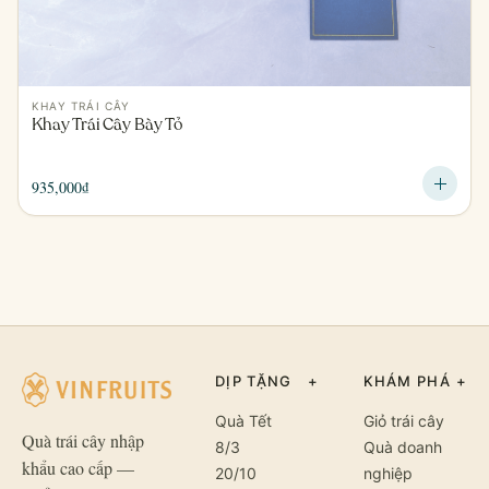
KHAY TRÁI CÂY
Khay Trái Cây Bày Tỏ
935,000
₫
DỊP TẶNG
+
KHÁM PHÁ
+
Quà Tết
Giỏ trái cây
Quà trái cây nhập
8/3
Quà doanh
khẩu cao cấp —
20/10
nghiệp