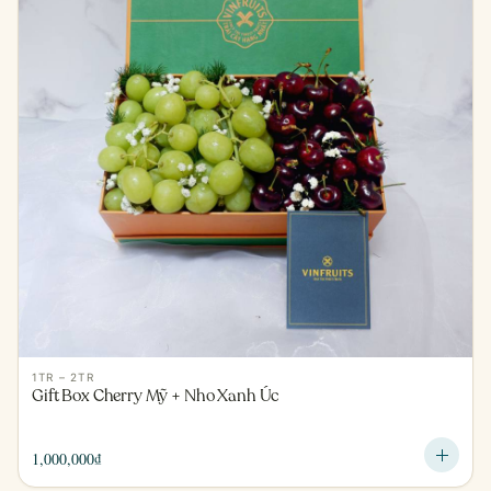
1TR – 2TR
Gift Box Cherry Mỹ + Nho Xanh Úc
1,000,000
₫