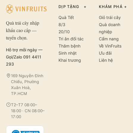
DỊP TẶNG
+
KHÁM PHÁ
+
Quà Tết
Giỏ trái cây
Quà trái cây nhập
8/3
Quà doanh
khẩu cao cấp —
20/10
nghiệp
tuyển chọn.
Tri ân đối tác
Cẩm nang
Thăm bệnh
Về VinFruits
Hỗ trợ mỗi ngày —
Sinh nhật
Ưu đãi
Gọi/Zalo 091 4411
Khai trương
Liên hệ
293
169 Nguyễn Đình
Chiểu, Phường
Xuân Hoà,
TP.HCM
T2–T7 08:00–
18:00 · CN 08:00–
17:00