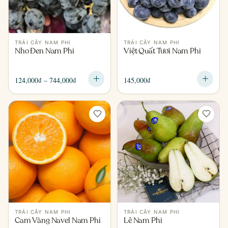
TRÁI CÂY NAM PHI
TRÁI CÂY NAM PHI
Nho Đen Nam Phi
Việt Quất Tươi Nam Phi
Khoảng
124,000
₫
–
744,000
₫
145,000
₫
giá:
từ
124,000₫
đến
744,000₫
TRÁI CÂY NAM PHI
TRÁI CÂY NAM PHI
Cam Vàng Navel Nam Phi
Lê Nam Phi