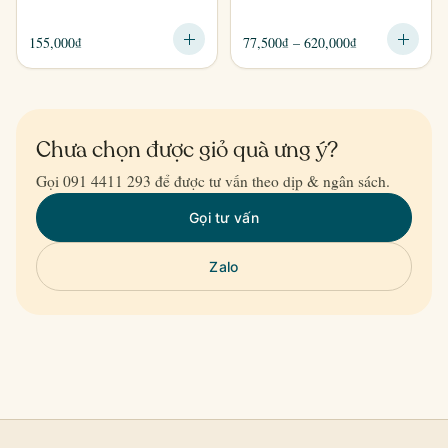
Khoảng
155,000
₫
77,500
₫
–
620,000
₫
giá:
từ
77,500₫
đến
Chưa chọn được giỏ quà ưng ý?
620,000₫
Gọi 091 4411 293 để được tư vấn theo dịp & ngân sách.
Gọi tư vấn
Zalo