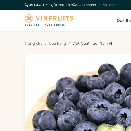
Chuyển
091 4411 293
Chat Zalo
Giao nhanh 2h nội thành
đến
phần
Quà th
nội
ONLY THE FINEST FRUITS
dung
Trang chủ
/
Cửa hàng
/
Việt Quất Tươi Nam Phi