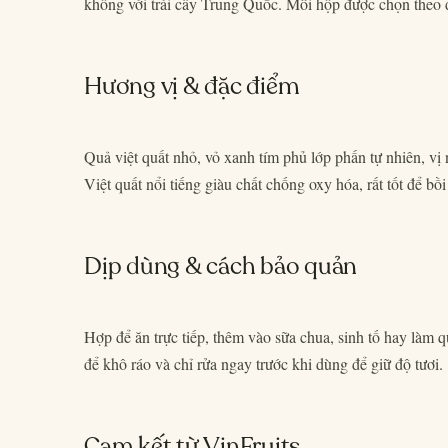
không với trái cây Trung Quốc. Mỗi hộp được chọn theo đ
Hương vị & đặc điểm
Quả việt quất nhỏ, vỏ xanh tím phủ lớp phấn tự nhiên, vị
Việt quất nổi tiếng giàu chất chống oxy hóa, rất tốt để bồ
Dịp dùng & cách bảo quản
Hợp để ăn trực tiếp, thêm vào sữa chua, sinh tố hay làm 
để khô ráo và chỉ rửa ngay trước khi dùng để giữ độ tươi.
Cam kết từ VinFruits