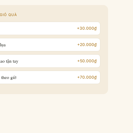
GIỎ QUÀ
+30.000₫
lụa
+20.000₫
ao tận tay
+50.000₫
 theo giờ
+70.000₫