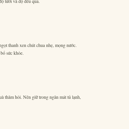
ộ tươi và độ đều quả.
 ngọt thanh xen chút chua nhẹ, mọng nước.
i bổ sức khỏe.
quà thăm hỏi. Nên giữ trong ngăn mát tủ lạnh,