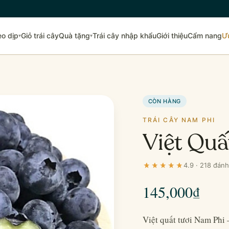
eo dịp
Giỏ trái cây
Quà tặng
Trái cây nhập khẩu
Giới thiệu
Cẩm nang
Ư
▾
▾
CÒN HÀNG
TRÁI CÂY NAM PHI
Việt Quấ
4.9 · 218 đánh
145,000
₫
Việt quất tươi Nam Phi