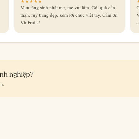
Mua tặng sinh nhật mẹ, mẹ vui lắm. Gói quà cẩn
C
thận, ruy băng đẹp, kèm lời chúc viết tay. Cảm ơn
V
VinFruits!
c
anh nghiệp?
ểm.