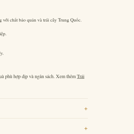
 với chất bảo quản và trái cây Trung Quốc.
iệp.
y.
quà phù hợp dịp và ngân sách. Xem thêm
Trái
+
+