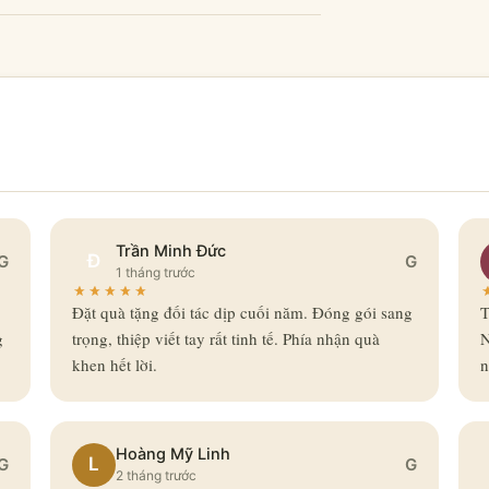
Trần Minh Đức
Đ
G
G
1 tháng trước
Đặt quà tặng đối tác dịp cuối năm. Đóng gói sang
T
g
trọng, thiệp viết tay rất tinh tế. Phía nhận quà
N
khen hết lời.
n
Hoàng Mỹ Linh
L
G
G
2 tháng trước