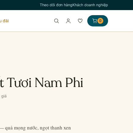
Theo dõi đơn hàng
Khách doanh nghiệp
u đãi
0
t Tươi Nam Phi
 giá
 — quả mọng nước, ngọt thanh xen