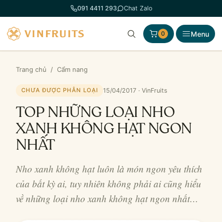
Chuyển
091 4411 293
Chat Zalo
đến
phần
Menu
0
nội
dung
Trang chủ
/
Cẩm nang
15/04/2017 · VinFruits
CHƯA ĐƯỢC PHÂN LOẠI
TOP NHỮNG LOẠI NHO
XANH KHÔNG HẠT NGON
NHẤT
Nho xanh không hạt luôn là món ngon yêu thích
của bất kỳ ai, tuy nhiên không phải ai cũng hiểu
về những loại nho xanh không hạt ngon nhất…