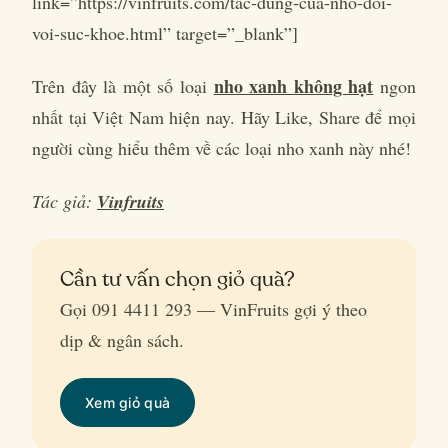
link=”https://vinfruits.com/tac-dung-cua-nho-doi-
voi-suc-khoe.html” target=”_blank”]
nho xanh không hạt
Trên đây là một số loại
ngon
nhất tại Việt Nam hiện nay. Hãy Like, Share để mọi
người cùng hiểu thêm về các loại nho xanh này nhé!
Tác giả:
Vinfruits
Cần tư vấn chọn giỏ quà?
Gọi 091 4411 293 — VinFruits gợi ý theo
dịp & ngân sách.
Xem giỏ quà