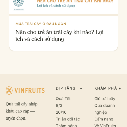
MUA TRÁI CÂY Ở ĐÂU NGON
Nên cho trẻ ăn trái cây khi nào? Lợi
ích và cách sử dụng
DỊP TẶNG
+
KHÁM PHÁ
+
Quà Tết
Giỏ trái cây
Quà trái cây nhập
8/3
Quà doanh
khẩu cao cấp —
20/10
nghiệp
tuyển chọn.
Tri ân đối tác
Cẩm nang
Thăm bệnh
Về VinFruits