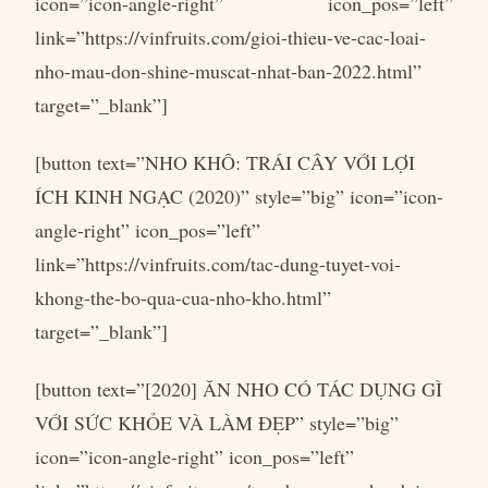
icon=”icon-angle-right” icon_pos=”left”
link=”https://vinfruits.com/gioi-thieu-ve-cac-loai-
nho-mau-don-shine-muscat-nhat-ban-2022.html”
target=”_blank”]
[button text=”NHO KHÔ: TRÁI CÂY VỚI LỢI
ÍCH KINH NGẠC (2020)” style=”big” icon=”icon-
angle-right” icon_pos=”left”
link=”https://vinfruits.com/tac-dung-tuyet-voi-
khong-the-bo-qua-cua-nho-kho.html”
target=”_blank”]
[button text=”[2020] ĂN NHO CÓ TÁC DỤNG GÌ
VỚI SỨC KHỎE VÀ LÀM ĐẸP” style=”big”
icon=”icon-angle-right” icon_pos=”left”