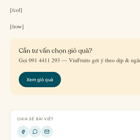
[/col]
[/row]
Cần tư vấn chọn giỏ quà?
Gọi 091 4411 293 — VinFruits gợi ý theo dịp & ngâ
Xem giỏ quà
CHIA SẺ BÀI VIẾT