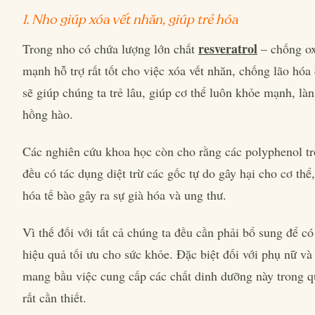
1. Nho giúp xóa vết nhăn, giúp trẻ hóa
resveratrol
Trong nho có chứa lượng lớn chất
– chống o
mạnh hỗ trợ rất tốt cho việc xóa vết nhăn, chống lão hóa
sẽ giúp chúng ta trẻ lâu, giúp cơ thể luôn khỏe mạnh, làn
hồng hào.
Các nghiên cứu khoa học còn cho rằng các polyphenol t
đều có tác dụng diệt trừ các gốc tự do gây hại cho cơ thể
hóa tế bào gây ra sự già hóa và ung thư.
Vì thế đối với tất cả chúng ta đều cần phải bổ sung để có
hiệu quả tối ưu cho sức khỏe. Đặc biệt đối với phụ nữ và
mang bầu việc cung cấp các chất dinh dưỡng này trong q
rất cần thiết.