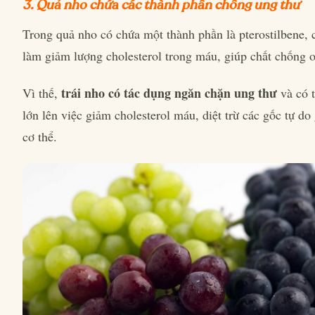
3. Quả nho chứa các thành phần chống ung thư
Trong quả nho có chứa một thành phần là pterostilbene, 
làm giảm lượng cholesterol trong máu, giúp chất chống 
trái nho có tác dụng ngăn chặn ung thư
Vì thế,
và có t
lớn lên việc giảm cholesterol máu, diệt trừ các gốc tự do
cơ thể.