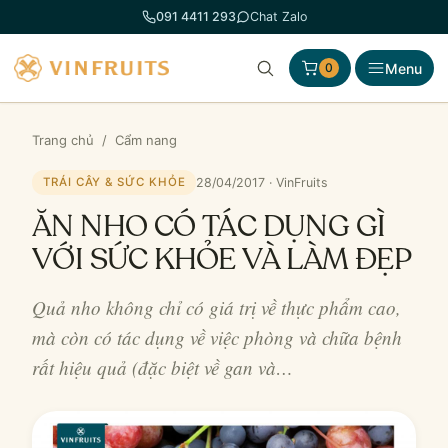
Chuyển
091 4411 293
Chat Zalo
đến
phần
Menu
0
nội
dung
Trang chủ
/
Cẩm nang
28/04/2017 · VinFruits
TRÁI CÂY & SỨC KHỎE
ĂN NHO CÓ TÁC DỤNG GÌ
VỚI SỨC KHỎE VÀ LÀM ĐẸP
Quả nho không chỉ có giá trị về thực phẩm cao,
mà còn có tác dụng về việc phòng và chữa bệnh
rất hiệu quả (đặc biệt về gan và…