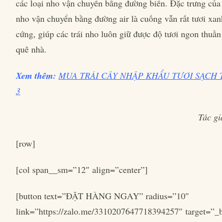
các loại nho vận chuyển bằng đường biển. Đặc trưng của 
nho vận chuyển bằng đường air là cuống vẫn rất tươi xan
cứng, giúp các trái nho luôn giữ được độ tươi ngon thuần 
quê nhà.
Xem thêm:
MUA TRÁI CÂY NHẬP KHẨU TƯƠI SẠCH 
3
Tác g
[row]
[col span__sm=”12″ align=”center”]
[button text=”ĐẶT HÀNG NGAY” radius=”10″
link=”https://zalo.me/3310207647718394257″ target=”_