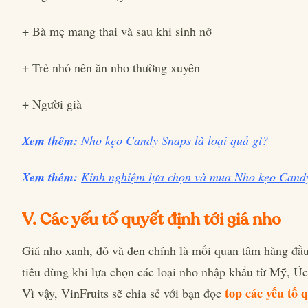
+ Bà mẹ mang thai và sau khi sinh nở
+ Trẻ nhỏ nên ăn nho thường xuyên
+ Người già
Xem thêm:
Nho kẹo Candy Snaps là loại quả gì?
Xem thêm:
Kinh nghiệm lựa chọn và mua Nho kẹo Cand
V. Các yếu tố quyết định tới giá nho
Giá nho xanh, đỏ và đen chính là mối quan tâm hàng đầ
tiêu dùng khi lựa chọn các loại nho nhập khẩu từ Mỹ, Ú
top các yếu tố 
Vì vậy, VinFruits sẽ chia sẻ với bạn đọc