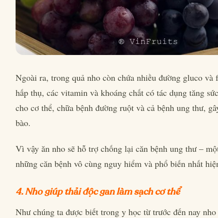
Ngoài ra, trong quả nho còn chứa nhiều đường gluco và f
hấp thụ, các vitamin và khoáng chất có tác dụng tăng sứ
cho cơ thể, chữa bệnh đường ruột và cả bệnh ung thư, gây
bào.
Vì vậy ăn nho sẽ hỗ trợ chống lại căn bệnh ung thư – mộ
những căn bệnh vô cùng nguy hiểm và phổ biến nhất hiệ
4. Nho giúp thải độc gan làm sạch cơ thể
Như chúng ta được biết trong y học từ trước đến nay nho