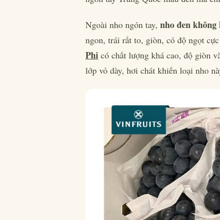
nho đen không 
Ngoài nho ngón tay,
ngon, trái rất to, giòn, có độ ngọt 
Phi
có chất lượng khá cao, độ giòn 
lớp vỏ dày, hơi chát khiến loại nho n