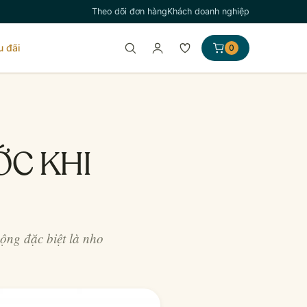
Theo dõi đơn hàng
Khách doanh nghiệp
u đãi
0
ỚC KHI
ộng đặc biệt là nho