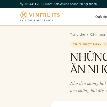
Chuyển
091 4411 293
Chat Zalo
Giao nhanh 2h nội thành
đến
phần
Quà th
nội
ONLY THE FINEST FRUITS
dung
Trang chủ
/
Cẩm nang
CHƯA ĐƯỢC PHÂN LO
NHỮNG 
ĂN NH
Nho đen không hạt l
đen không hạt Mỹ,