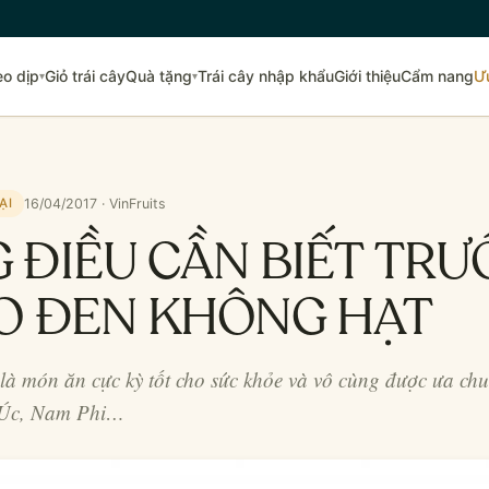
eo dịp
Giỏ trái cây
Quà tặng
Trái cây nhập khẩu
Giới thiệu
Cẩm nang
Ư
▾
▾
16/04/2017 · VinFruits
ẠI
ĐIỀU CẦN BIẾT TRƯ
O ĐEN KHÔNG HẠT
à món ăn cực kỳ tốt cho sức khỏe và vô cùng được ưa chu
 Úc, Nam Phi…