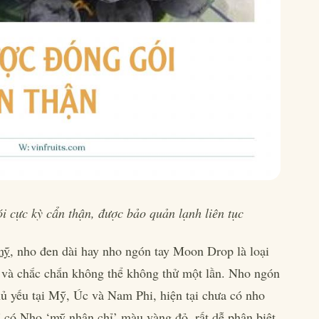
 cực kỳ cẩn thận, được bảo quản lạnh liên tục
mỹ
, nho đen dài hay nho ngón tay Moon Drop là loại
n và chắc chắn không thể không thử một lần. Nho ngón
ủ yếu tại Mỹ, Úc và Nam Phi, hiện tại chưa có nho
có Nho ‘mỹ nhân chỉ’ màu vàng đỏ, rất dễ phân biệt.