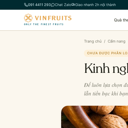
Chuyển
091 4411 293
Chat Zalo
Giao nhanh 2h nội thành
đến
phần
Quà th
nội
ONLY THE FINEST FRUITS
dung
Trang chủ
/
Cẩm nang
CHƯA ĐƯỢC PHÂN LO
Kinh ng
Để luôn lựa chọn đ
lẫn tiền bạc khi bạ