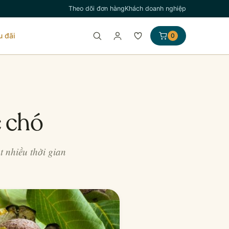
Theo dõi đơn hàng
Khách doanh nghiệp
u đãi
0
c chó
 nhiều thời gian