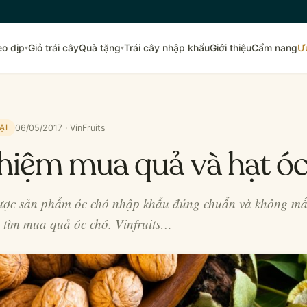
eo dịp
Giỏ trái cây
Quà tặng
Trái cây nhập khẩu
Giới thiệu
Cẩm nang
Ư
▾
▾
06/05/2017 · VinFruits
ẠI
hiệm mua quả và hạt ó
ược sản phẩm óc chó nhập khẩu đúng chuẩn và không mất
n tìm mua quả óc chó. Vinfruits…