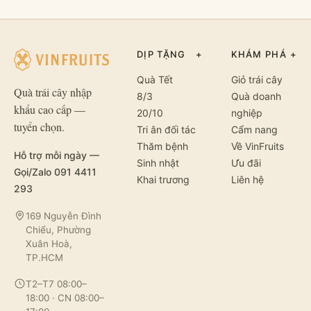
DỊP TẶNG
+
KHÁM PHÁ
+
Quà Tết
Giỏ trái cây
Quà trái cây nhập
8/3
Quà doanh
khẩu cao cấp —
20/10
nghiệp
tuyển chọn.
Tri ân đối tác
Cẩm nang
Thăm bệnh
Về VinFruits
Hỗ trợ mỗi ngày —
Sinh nhật
Ưu đãi
Gọi/Zalo 091 4411
Khai trương
Liên hệ
293
169 Nguyễn Đình
Chiểu, Phường
Xuân Hoà,
TP.HCM
T2–T7 08:00–
18:00 · CN 08:00–