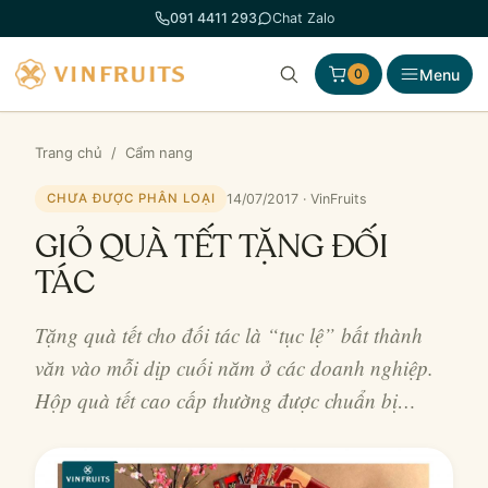
Chuyển
091 4411 293
Chat Zalo
đến
phần
Menu
0
nội
dung
Trang chủ
/
Cẩm nang
14/07/2017 · VinFruits
CHƯA ĐƯỢC PHÂN LOẠI
GIỎ QUÀ TẾT TẶNG ĐỐI
TÁC
Tặng quà tết cho đối tác là “tục lệ” bất thành
văn vào mỗi dịp cuối năm ở các doanh nghiệp.
Hộp quà tết cao cấp thường được chuẩn bị…