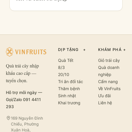
DỊP TẶNG
+
KHÁM PHÁ
+
Quà Tết
Giỏ trái cây
Quà trái cây nhập
8/3
Quà doanh
khẩu cao cấp —
20/10
nghiệp
tuyển chọn.
Tri ân đối tác
Cẩm nang
Thăm bệnh
Về VinFruits
Hỗ trợ mỗi ngày —
Sinh nhật
Ưu đãi
Gọi/Zalo 091 4411
Khai trương
Liên hệ
293
169 Nguyễn Đình
Chiểu, Phường
Xuân Hoà,