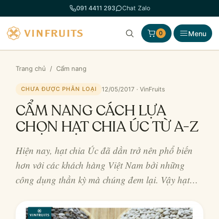
Chuyển
091 4411 293
Chat Zalo
đến
phần
Menu
0
nội
dung
Trang chủ
/
Cẩm nang
12/05/2017 · VinFruits
CHƯA ĐƯỢC PHÂN LOẠI
CẨM NANG CÁCH LỰA
CHỌN HẠT CHIA ÚC TỪ A-Z
Hiện nay, hạt chia Úc đã dần trở nên phổ biến
hơn với các khách hàng Việt Nam bởi những
công dụng thần kỳ mà chúng đem lại. Vậy hạt…