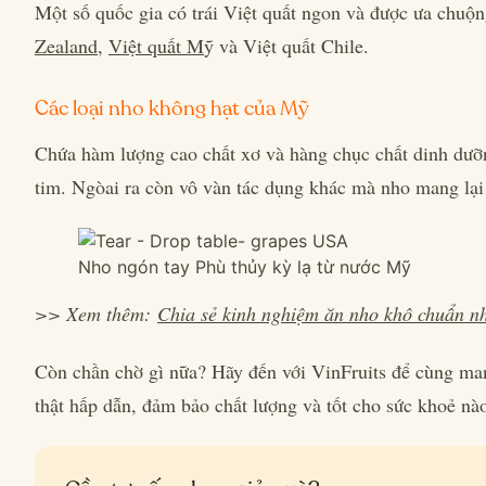
Một số quốc gia có trái Việt quất ngon và được ưa chuộ
Zealand
,
Việt quất M
ỹ và Việt quất Chile.
Các loại nho không hạt của Mỹ
Chứa hàm lượng cao chất xơ và hàng chục chất dinh dưỡ
tim. Ngòai ra còn vô vàn tác dụng khác mà nho mang lại
Nho ngón tay Phù thủy kỳ lạ từ nước Mỹ
>> Xem thêm:
Chia sẻ kinh nghiệm ăn nho khô chuẩn n
Còn chần chờ gì nữa? Hãy đến với VinFruits để cùng man
thật hấp dẫn, đảm bảo chất lượng và tốt cho sức khoẻ nà