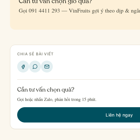
Cần tư vấn chọn giỏ quà?
Gọi 091 4411 293 — VinFruits gợi ý theo dịp & ngâ
CHIA SẺ BÀI VIẾT
Cần tư vấn chọn quà?
Gọi hoặc nhắn Zalo, phản hồi trong 15 phút.
Liên hệ ngay