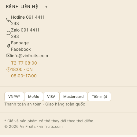
KÊNH LIÊN HỆ
+
Hotline 091 4411
293
Zalo 091 4411
293
Fanpage
Facebook
info@vinfruits.com
T2–T7 08:00–
18:00 · CN
08:00–17:00
VNPAY
MoMo
VISA
Mastercard
Tiền mặt
Thanh toán an toàn · Giao hàng toàn quốc
* Giỏ và sản phẩm có thể thay đổi theo thời điểm.
© 2026 VinFruits · vinfruits.com