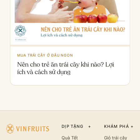
MUA TRÁI CÂY Ở ĐÂU NGON
Nên cho trẻ ăn trái cây khi nào? Lợi
ích và cách sử dụng
DỊP TẶNG
+
KHÁM PHÁ
+
Quà Tết
Giỏ trái cây