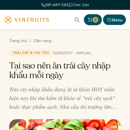
Chuyển
091 4411 293
Chat Zalo
đến
phần
Menu
0
nội
dung
Trang chủ
/
Cẩm nang
05/05/2017 · VinFruits
TRÁI CÂY & TIN TỨC
Tại sao nên ăn trái cây nhập
khẩu mỗi ngày
Trái cây nhập khẩu đang là từ khóa HOT nhất
hiện nay khi tìm kiếm từ khóa về "trái cây sạch"
hoặc thực phẩm sạch. Nhu cầu thị trường lớn…