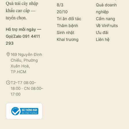
Quà trái cây nhập
8/3
Quà doanh
khẩu cao cấp —
20/10
nghiệp
tuyển chọn.
Tri ân đối tác
Cẩm nang
Thăm bệnh
Về VinFruits
Hỗ trợ mỗi ngày —
Sinh nhật
Ưu đãi
Gọi/Zalo 091 4411
Khai trương
Liên hệ
293
169 Nguyễn Đình
Chiểu, Phường
Xuân Hoà,
TP.HCM
T2–T7 08:00–
18:00 · CN 08:00–
17:00