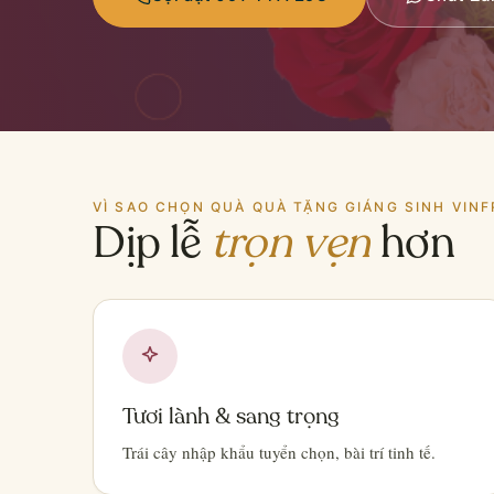
VÌ SAO CHỌN QUÀ QUÀ TẶNG GIÁNG SINH VINF
Dịp lễ
trọn vẹn
hơn
Tươi lành & sang trọng
Trái cây nhập khẩu tuyển chọn, bài trí tinh tế.