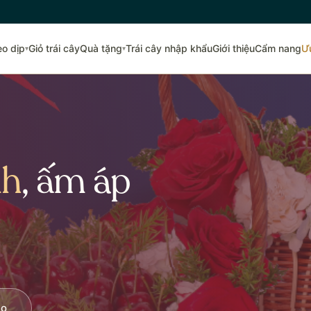
eo dịp
Giỏ trái cây
Quà tặng
Trái cây nhập khẩu
Giới thiệu
Cẩm nang
Ư
▾
▾
nh
, ấm áp
lo