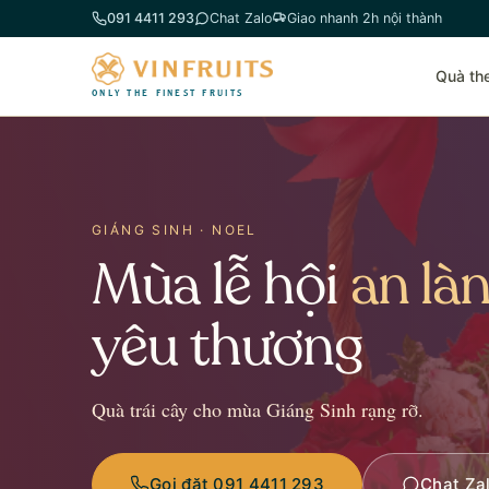
Chuyển
091 4411 293
Chat Zalo
Giao nhanh 2h nội thành
đến
phần
Quà th
nội
ONLY THE FINEST FRUITS
dung
GIÁNG SINH · NOEL
Mùa lễ hội
an là
yêu thương
Quà trái cây cho mùa Giáng Sinh rạng rỡ.
Gọi đặt 091 4411 293
Chat Za