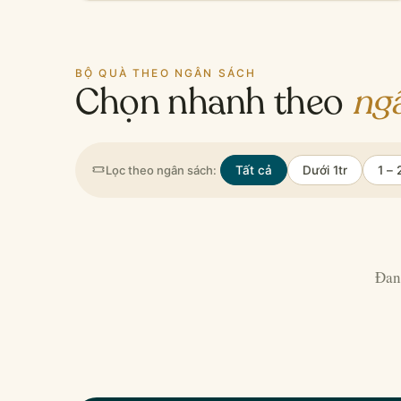
BỘ QUÀ THEO NGÂN SÁCH
Chọn nhanh theo
ng
Lọc theo ngân sách:
Tất cả
Dưới 1tr
1 – 
Đan