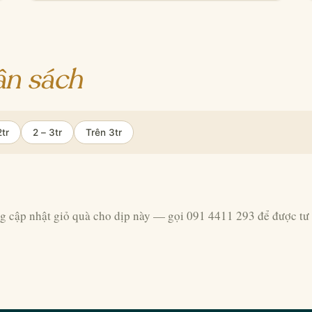
ân sách
2tr
2 – 3tr
Trên 3tr
g cập nhật giỏ quà cho dịp này — gọi 091 4411 293 để được tư 