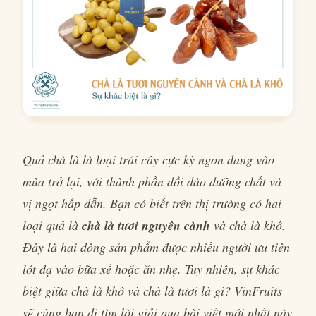
Quả chà là là loại trái cây cực kỳ ngon đang vào
mùa trở lại, với thành phần dồi dào dưỡng chất và
vị ngọt hấp dẫn. Bạn có biết trên thị trường có hai
loại quả là
chà là tươi nguyên cành
và chà là khô.
Đây là hai dòng sản phẩm được nhiều người ưu tiên
lót dạ vào bữa xế hoặc ăn nhẹ. Tuy nhiên, sự khác
biệt giữa chà là khô và chà là tươi là gì? VinFruits
sẽ cùng bạn đi tìm lời giải qua bài viết mới nhất này