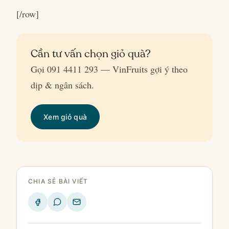
[/row]
Cần tư vấn chọn giỏ quà?
Gọi 091 4411 293 — VinFruits gợi ý theo
dịp & ngân sách.
Xem giỏ quà
CHIA SẺ BÀI VIẾT