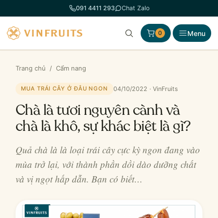
Chuyển
091 4411 293
Chat Zalo
đến
phần
Menu
0
nội
dung
Trang chủ
/
Cẩm nang
04/10/2022 · VinFruits
MUA TRÁI CÂY Ở ĐÂU NGON
Chà là tươi nguyên cành và
chà là khô, sự khác biệt là gì?
Quả chà là là loại trái cây cực kỳ ngon đang vào
mùa trở lại, với thành phần dồi dào dưỡng chất
và vị ngọt hấp dẫn. Bạn có biết…