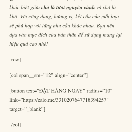
khác biệt giữa
chà là tươi nguyên cành
và chà là
khô. Với công dụng, hương vị, kết cấu của mỗi loại
sẽ phù hợp với từng nhu cầu khác nhau. Bạn nên
dựa vào mục đích của bản thân để sử dụng mang lại
hiệu quả cao nhé!
[row]
[col span__sm=”12″ align=”center”]
[button text=”ĐẶT HÀNG NGAY” radius=”10″
link=”https://zalo.me/3310207647718394257″
target=”_blank”]
[/col]