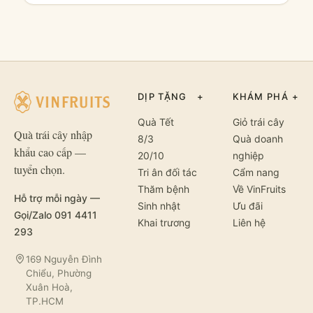
DỊP TẶNG
+
KHÁM PHÁ
+
Quà Tết
Giỏ trái cây
Quà trái cây nhập
8/3
Quà doanh
khẩu cao cấp —
20/10
nghiệp
tuyển chọn.
Tri ân đối tác
Cẩm nang
Thăm bệnh
Về VinFruits
Hỗ trợ mỗi ngày —
Sinh nhật
Ưu đãi
Gọi/Zalo 091 4411
Khai trương
Liên hệ
293
169 Nguyễn Đình
Chiểu, Phường
Xuân Hoà,
TP.HCM