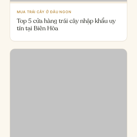
MUA TRÁI CÂY Ở ĐÂU NGON
Nên cho trẻ ăn trái cây khi nào? Lợi
ích và cách sử dụng