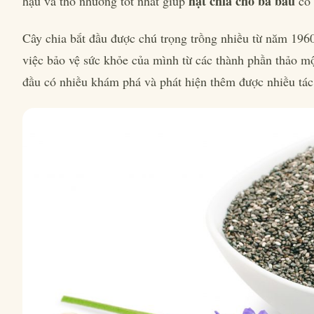
hạt chia cho bà bầu
hậu và thổ nhưỡng tốt nhất giúp
có
Cây chia bắt đầu được chú trọng trồng nhiều từ năm 196
việc bảo vệ sức khỏe của mình từ các thành phần thảo mộ
đầu có nhiều khám phá và phát hiện thêm được nhiều tác 