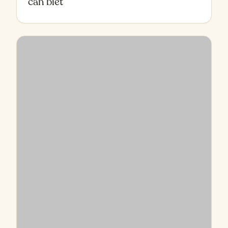
MUA TRÁI CÂY Ở ĐÂU NGON
Top 5 cửa hàng trái cây nhập khẩu uy
tín tại Biên Hòa