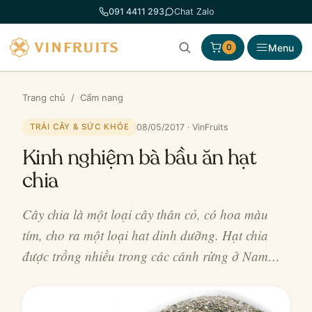
Chuyển
091 4411 293
Chat Zalo
đến
phần
Menu
0
nội
dung
Trang chủ
/
Cẩm nang
08/05/2017 · VinFruits
TRÁI CÂY & SỨC KHỎE
Kinh nghiệm bà bầu ăn hạt
chia
Cây chia là một loại cây thân cỏ, có hoa màu
tím, cho ra một loại hat dinh dưỡng. Hạt chia
được trồng nhiều trong các cánh rừng ở Nam…