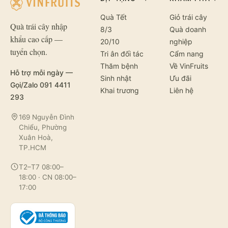
Quà Tết
Giỏ trái cây
Quà trái cây nhập
8/3
Quà doanh
khẩu cao cấp —
20/10
nghiệp
tuyển chọn.
Tri ân đối tác
Cẩm nang
Thăm bệnh
Về VinFruits
Hỗ trợ mỗi ngày —
Sinh nhật
Ưu đãi
Gọi/Zalo 091 4411
Khai trương
Liên hệ
293
169 Nguyễn Đình
Chiểu, Phường
Xuân Hoà,
TP.HCM
T2–T7 08:00–
18:00 · CN 08:00–
17:00