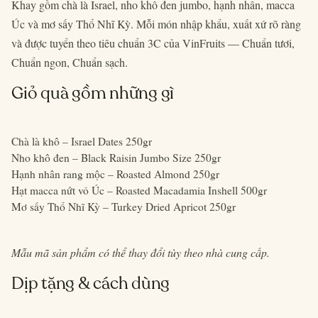
Khay gồm chà là Israel, nho khô đen jumbo, hạnh nhân, macca
Úc và mơ sấy Thổ Nhĩ Kỳ. Mỗi món nhập khẩu, xuất xứ rõ ràng
và được tuyển theo tiêu chuẩn 3C của VinFruits — Chuẩn tươi,
Chuẩn ngon, Chuẩn sạch.
Giỏ quà gồm những gì
Chà là khô – Israel Dates 250gr
Nho khô đen – Black Raisin Jumbo Size 250gr
Hạnh nhân rang mộc – Roasted Almond 250gr
Hạt macca nứt vỏ Úc – Roasted Macadamia Inshell 500gr
Mơ sấy Thổ Nhĩ Kỳ – Turkey Dried Apricot 250gr
Mẫu mã sản phẩm có thể thay đổi tùy theo nhà cung cấp.
Dịp tặng & cách dùng