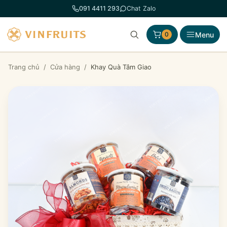
Chuyển
091 4411 293
Chat Zalo
đến
phần
Menu
0
nội
dung
Trang chủ
/
Cửa hàng
/
Khay Quà Tâm Giao