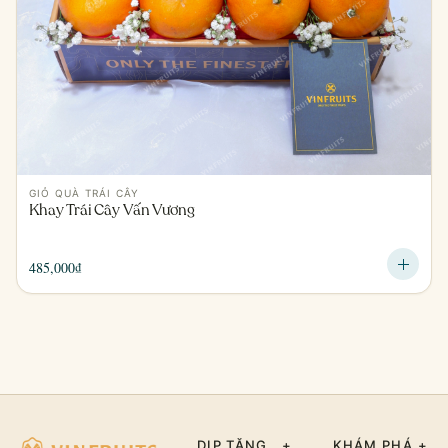
GIỎ QUÀ TRÁI CÂY
Khay Trái Cây Vấn Vương
485,000
₫
DỊP TẶNG
+
KHÁM PHÁ
+