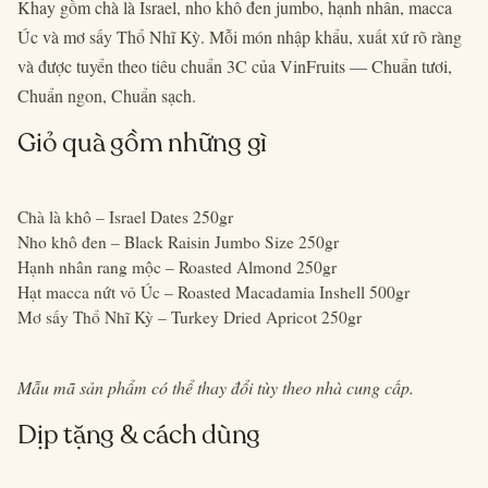
Khay gồm chà là Israel, nho khô đen jumbo, hạnh nhân, macca
Úc và mơ sấy Thổ Nhĩ Kỳ. Mỗi món nhập khẩu, xuất xứ rõ ràng
và được tuyển theo tiêu chuẩn 3C của VinFruits — Chuẩn tươi,
Chuẩn ngon, Chuẩn sạch.
Giỏ quà gồm những gì
Chà là khô – Israel Dates 250gr
Nho khô đen – Black Raisin Jumbo Size 250gr
Hạnh nhân rang mộc – Roasted Almond 250gr
Hạt macca nứt vỏ Úc – Roasted Macadamia Inshell 500gr
Mơ sấy Thổ Nhĩ Kỳ – Turkey Dried Apricot 250gr
Mẫu mã sản phẩm có thể thay đổi tùy theo nhà cung cấp.
Dịp tặng & cách dùng