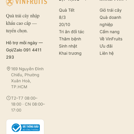
Quà Tết
Giỏ trái cây
Quà trái cây nhập
8/3
Quà doanh
khẩu cao cấp —
20/10
nghiệp
tuyển chọn.
Tri ân đối tác
Cẩm nang
Thăm bệnh
Về VinFruits
Hỗ trợ mỗi ngày —
Sinh nhật
Ưu đãi
Gọi/Zalo 091 4411
Khai trương
Liên hệ
293
169 Nguyễn Đình
Chiểu, Phường
Xuân Hoà,
TP.HCM
T2–T7 08:00–
18:00 · CN 08:00–
17:00