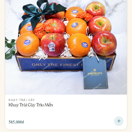
KHAY TRÁI CÂY
Khay Trái Cây Trìu Mến
585,000
₫