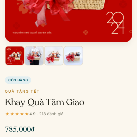
CÒN HÀNG
QUÀ TẶNG TẾT
Khay Quà Tâm Giao
4.9 · 218 đánh giá
785,000
₫