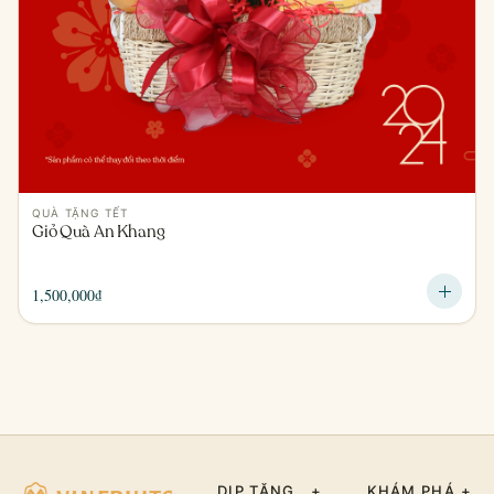
QUÀ TẶNG TẾT
Giỏ Quà An Khang
1,500,000
₫
DỊP TẶNG
+
KHÁM PHÁ
+