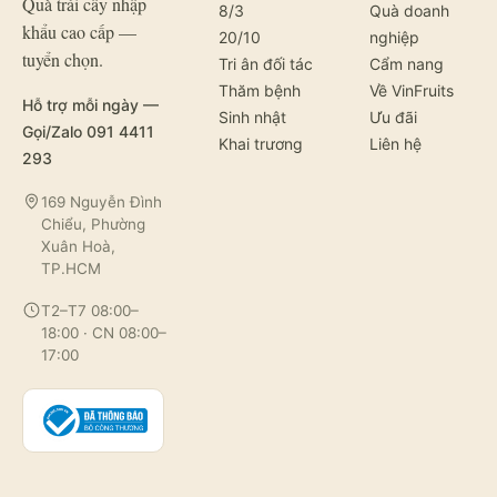
Quà trái cây nhập
8/3
Quà doanh
khẩu cao cấp —
20/10
nghiệp
tuyển chọn.
Tri ân đối tác
Cẩm nang
Thăm bệnh
Về VinFruits
Hỗ trợ mỗi ngày —
Sinh nhật
Ưu đãi
Gọi/Zalo 091 4411
Khai trương
Liên hệ
293
169 Nguyễn Đình
Chiểu, Phường
Xuân Hoà,
TP.HCM
T2–T7 08:00–
18:00 · CN 08:00–
17:00