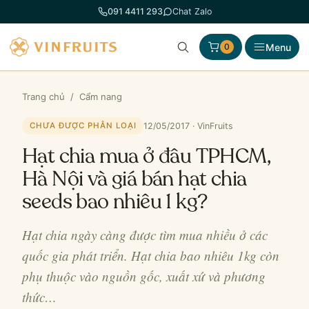
Chuyển
091 4411 293
Chat Zalo
đến
phần
Menu
0
nội
dung
Trang chủ
/
Cẩm nang
12/05/2017 · VinFruits
CHƯA ĐƯỢC PHÂN LOẠI
Hạt chia mua ở đâu TPHCM,
Hà Nội và giá bán hạt chia
seeds bao nhiêu 1 kg?
Hạt chia ngày càng được tìm mua nhiều ở các
quốc gia phát triển. Hạt chia bao nhiêu 1kg còn
phụ thuộc vào nguồn gốc, xuất xứ và phương
thức…