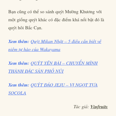
Bạn cũng có thể so sánh quýt Mường Khương với
một giống quýt khác có đặc điểm khá nổi bật đó là
quýt hôi Bắc Cạn.
Xem thêm:
Quýt Mikan Nhật – 5 điều cần biết về
niềm tự hào của Wakayama
Xem thêm:
QUÝT YÊN BÁI – CHUYỂN MÌNH
THÀNH ĐẶC SẢN PHỐ NÚI
Xem thêm:
QUÝT ĐẢO JEJU – VỊ NGỌT TỰA
SOCOLA
Tác giả:
Vinfruits