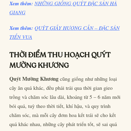
Xem thêm:
NHỮNG GIỐNG QUÝT ĐẶC SẢN HÀ
GIANG
Xem thêm:
QUÝT GIẤY HƯƠNG CẦN – ĐẶC SẢN
TIẾN VUA
THỜI ĐIỂM THU HOẠCH QUÝT
MƯỜNG KHƯƠNG
Quýt Mường Khương
cũng giống như những loại
cây ăn quả khác, đều phải trải qua thời gian gieo
trồng và chăm sóc lâu dài, khoảng từ 5 – 6 năm mới
bói quả, tuỳ theo thời tiết, khí hậu, và quy trình
chăm sóc, mà mỗi cây đơm hoa kết trái sẽ cho kết
quả khác nhau, những cây phát triển tốt, sẽ sai quả