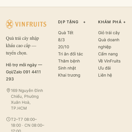
DỊP TẶNG
+
KHÁM PHÁ
+
Quà Tết
Giỏ trái cây
Quà trái cây nhập
8/3
Quà doanh
khẩu cao cấp —
20/10
nghiệp
tuyển chọn.
Tri ân đối tác
Cẩm nang
Thăm bệnh
Về VinFruits
Hỗ trợ mỗi ngày —
Sinh nhật
Ưu đãi
Gọi/Zalo 091 4411
Khai trương
Liên hệ
293
169 Nguyễn Đình
Chiểu, Phường
Xuân Hoà,
TP.HCM
T2–T7 08:00–
18:00 · CN 08:00–
17:00