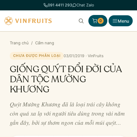
Chuyển
091 4411 293
Chat Zalo
đến
phần
Menu
0
nội
dung
Trang chủ
/
Cẩm nang
03/01/2019 · VinFruits
CHƯA ĐƯỢC PHÂN LOẠI
GIỐNG QUÝT ĐỔI ĐỜI CỦA
DÂN TỘC MƯỜNG
KHƯƠNG
Quýt Mường Khương đã là loại trái cây không
còn quá xa lạ với người tiêu dùng trong vài năm
gần đây, bởi sự thơm ngon của mỗi múi quýt…