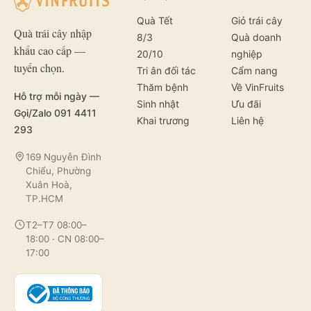
Quà Tết
Giỏ trái cây
Quà trái cây nhập
8/3
Quà doanh
khẩu cao cấp —
20/10
nghiệp
tuyển chọn.
Tri ân đối tác
Cẩm nang
Thăm bệnh
Về VinFruits
Hỗ trợ mỗi ngày —
Sinh nhật
Ưu đãi
Gọi/Zalo 091 4411
Khai trương
Liên hệ
293
169 Nguyễn Đình
Chiểu, Phường
Xuân Hoà,
TP.HCM
T2–T7 08:00–
18:00 · CN 08:00–
17:00