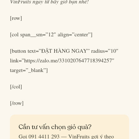
VinFruits ngay từ bây giờ bạn nhé!
[row]
[col span__sm=”12″ align=”center”]
[button text=”ĐẶT HÀNG NGAY” radius=”10″
link=”https://zalo.me/3310207647718394257″
target=”_blank”]
[/col]
[/row]
Cần tư vấn chọn giỏ quà?
Gọi 091 4411 293 — VinFruits gợi ý theo