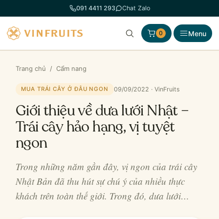
Chuyển
091 4411 293
Chat Zalo
đến
phần
Menu
0
nội
dung
Trang chủ
/
Cẩm nang
09/09/2022 · VinFruits
MUA TRÁI CÂY Ở ĐÂU NGON
Giới thiệu về dưa lưới Nhật –
Trái cây hảo hạng, vị tuyệt
ngon
Trong những năm gần đây, vị ngon của trái cây
Nhật Bản đã thu hút sự chú ý của nhiều thực
khách trên toàn thế giới. Trong đó, dưa lưới…