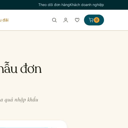
Theo dõi đơn hàng
Khách doanh nghiệp
u đãi
0
 mẫu đơn
oa quả nhập khẩu