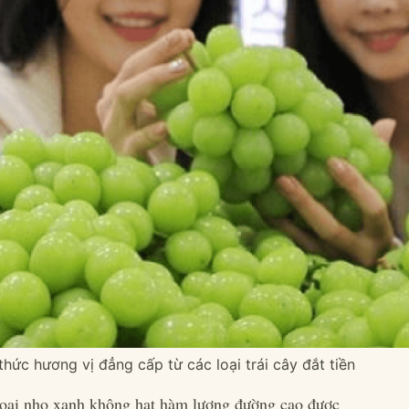
ức hương vị đẳng cấp từ các loại trái cây đắt tiền
loại nho xanh không hạt hàm lượng đường cao được