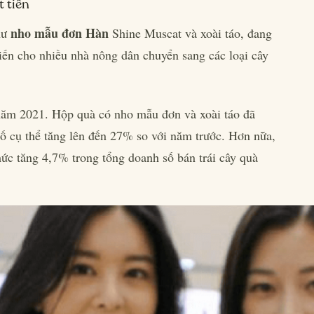
t tiền
nho mẫu đơn Hàn
như
Shine Muscat và xoài táo, đang
iến cho nhiều nhà nông dân chuyển sang các loại cây
năm 2021. Hộp quà có nho mẫu đơn và xoài táo đã
số cụ thể tăng lên đến 27% so với năm trước. Hơn nữa,
mức tăng 4,7% trong tổng doanh số bán trái cây quà