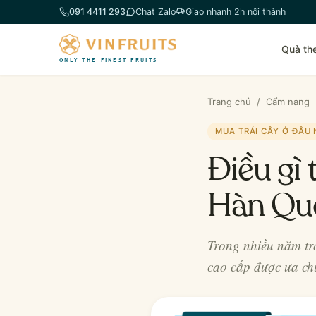
Chuyển
091 4411 293
Chat Zalo
Giao nhanh 2h nội thành
đến
phần
Quà th
nội
ONLY THE FINEST FRUITS
dung
Trang chủ
/
Cẩm nang
MUA TRÁI CÂY Ở ĐÂU
Điều gì 
Hàn Qu
Trong nhiều năm t
cao cấp được ưa ch