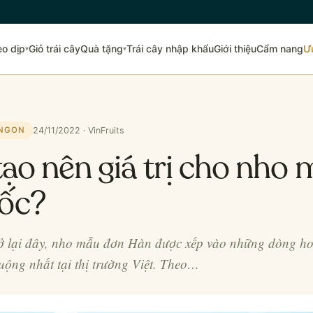
eo dịp
Giỏ trái cây
Quà tặng
Trái cây nhập khẩu
Giới thiệu
Cẩm nang
Ư
▾
▾
24/11/2022 · VinFruits
 NGON
tạo nên giá trị cho nho
ốc?
rở lại đây, nho mẫu đơn Hàn được xếp vào những dòng h
uộng nhất tại thị trường Việt. Theo…