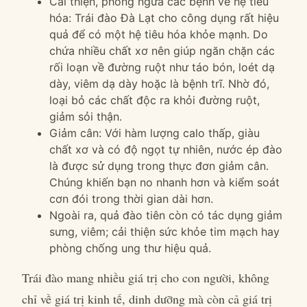
Cải thiện, phòng ngừa các bệnh về hệ tiêu
hóa:
Trái đào Đà Lạt
cho công dụng rất hiệu
quả để có một hệ tiêu hóa khỏe mạnh. Do
chứa nhiều chất xơ nên giúp ngăn chặn các
rối loạn về đường ruột như táo bón, loét dạ
dày, viêm dạ dày hoặc là bệnh trĩ. Nhờ đó,
loại bỏ các chất độc ra khỏi đường ruột,
giảm sỏi thận.
Giảm cân: Với hàm lượng calo thấp, giàu
chất xơ và có độ ngọt tự nhiên, nước ép đào
là được sử dụng trong thực đơn giảm cân.
Chúng khiến bạn no nhanh hơn và kiểm soát
cơn đói trong thời gian dài hơn.
Ngoài ra, quả đào tiên còn có tác dụng giảm
sưng, viêm; cải thiện sức khỏe tim mạch hay
phòng chống ung thư hiệu quả.
Trái đào mang nhiều giá trị cho con người, không
chỉ về giá trị kinh tế, dinh dưỡng mà còn cả giá trị