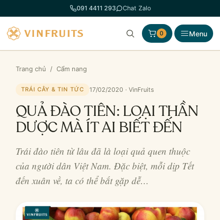
Chuyển
091 4411 293
Chat Zalo
đến
phần
Menu
0
nội
dung
Trang chủ
/
Cẩm nang
17/02/2020 · VinFruits
TRÁI CÂY & TIN TỨC
QUẢ ĐÀO TIÊN: LOẠI THẦN
DƯỢC MÀ ÍT AI BIẾT ĐẾN
Trái đào tiên từ lâu đã là loại quả quen thuộc
của người dân Việt Nam. Đặc biệt, mỗi dịp Tết
đến xuân về, ta có thể bắt gặp dễ…