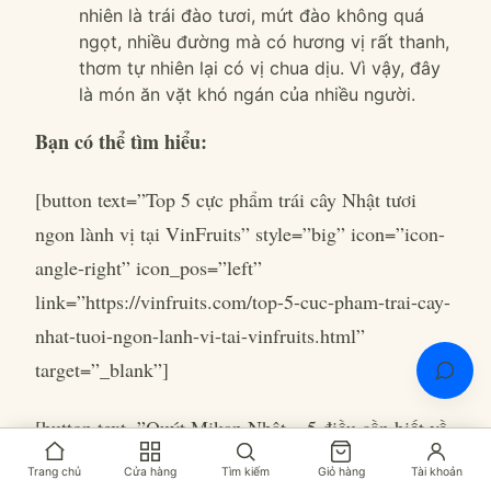
nhiên là trái đào tươi, mứt đào không quá
ngọt, nhiều đường mà có hương vị rất thanh,
thơm tự nhiên lại có vị chua dịu. Vì vậy, đây
là món ăn vặt khó ngán của nhiều người.
Bạn có thể tìm hiểu:
[button text=”Top 5 cực phẩm trái cây Nhật tươi
ngon lành vị tại VinFruits” style=”big” icon=”icon-
angle-right” icon_pos=”left”
link=”https://vinfruits.com/top-5-cuc-pham-trai-cay-
nhat-tuoi-ngon-lanh-vi-tai-vinfruits.html”
target=”_blank”]
[button text=”Quýt Mikan Nhật – 5 điều cần biết về
niềm tự hào của Wakayama” style=”big”
Trang chủ
Cửa hàng
Tìm kiếm
Giỏ hàng
Tài khoản