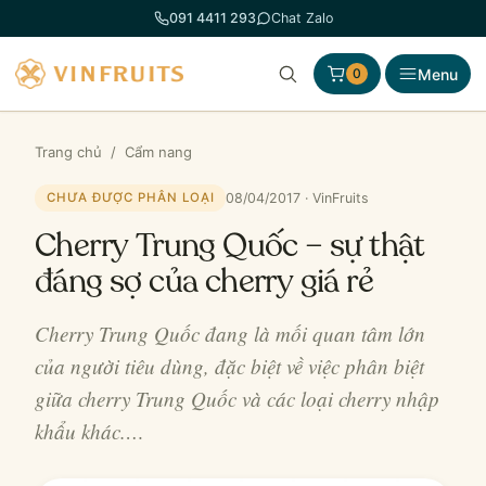
Chuyển
091 4411 293
Chat Zalo
đến
phần
Menu
0
nội
dung
Trang chủ
/
Cẩm nang
08/04/2017 · VinFruits
CHƯA ĐƯỢC PHÂN LOẠI
Cherry Trung Quốc – sự thật
đáng sợ của cherry giá rẻ
Cherry Trung Quốc đang là mối quan tâm lớn
của người tiêu dùng, đặc biệt về việc phân biệt
giữa cherry Trung Quốc và các loại cherry nhập
khẩu khác.…