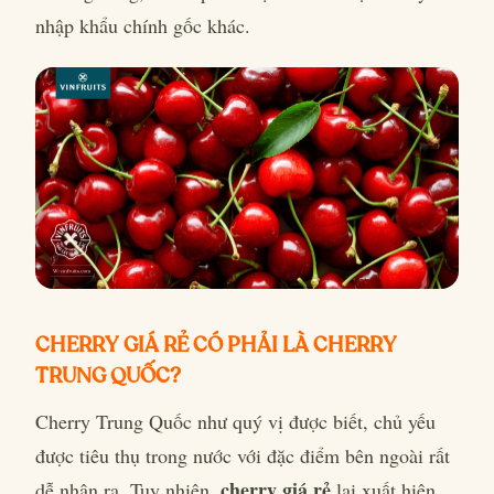
nhập khẩu chính gốc khác.
CHERRY GIÁ RẺ CÓ PHẢI LÀ CHERRY
TRUNG QUỐC?
Cherry Trung Quốc như quý vị được biết, chủ yếu
được tiêu thụ trong nước với đặc điểm bên ngoài rất
cherry giá rẻ
dễ nhận ra. Tuy nhiên,
lại xuất hiện