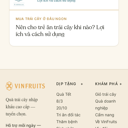
MUA TRÁI CÂY Ở ĐÂU NGON
Nên cho trẻ ăn trái cây khi nào? Lợi
ích và cách sử dụng
DỊP TẶNG
+
KHÁM PHÁ
+
Quà Tết
Giỏ trái cây
Quà trái cây nhập
8/3
Quà doanh
khẩu cao cấp —
20/10
nghiệp
tuyển chọn.
Tri ân đối tác
Cẩm nang
Thăm bệnh
Về VinFruits
Hỗ trợ mỗi ngày —