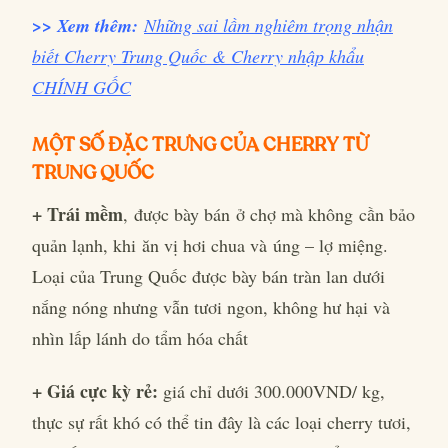
>> Xem thêm:
Những sai lầm nghiêm trọng nhận
biết Cherry Trung Quốc & Cherry nhập khẩu
CHÍNH GỐC
MỘT SỐ ĐẶC TRƯNG CỦA CHERRY TỪ
TRUNG QUỐC
+ Trái mềm
, được bày bán ở chợ mà không cần bảo
quản lạnh, khi ăn vị hơi chua và úng – lợ miệng.
Loại của Trung Quốc được bày bán tràn lan dưới
nắng nóng nhưng vẫn tươi ngon, không hư hại và
nhìn lấp lánh do tẩm hóa chất
+ Giá cực kỳ rẻ:
giá chỉ dưới 300.000VND/ kg,
thực sự rất khó có thể tin đây là các loại cherry tươi,