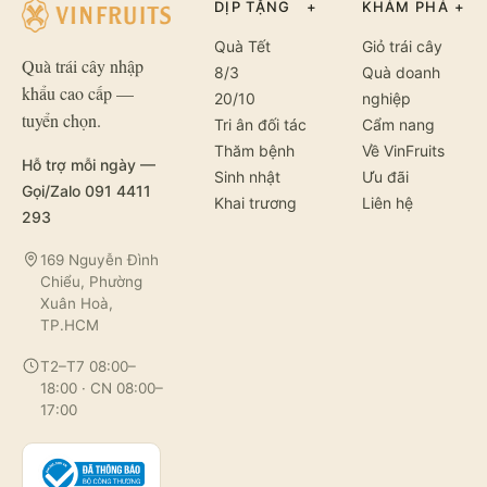
DỊP TẶNG
+
KHÁM PHÁ
+
Quà Tết
Giỏ trái cây
Quà trái cây nhập
8/3
Quà doanh
khẩu cao cấp —
20/10
nghiệp
tuyển chọn.
Tri ân đối tác
Cẩm nang
Thăm bệnh
Về VinFruits
Hỗ trợ mỗi ngày —
Sinh nhật
Ưu đãi
Gọi/Zalo 091 4411
Khai trương
Liên hệ
293
169 Nguyễn Đình
Chiểu, Phường
Xuân Hoà,
TP.HCM
T2–T7 08:00–
18:00 · CN 08:00–
17:00