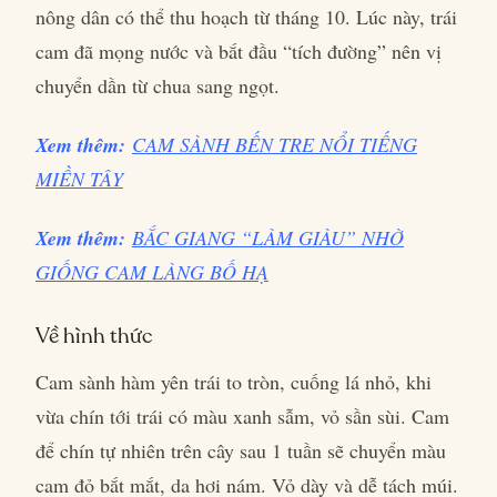
nông dân có thể thu hoạch từ tháng 10. Lúc này, trái
cam đã mọng nước và bắt đầu “tích đường” nên vị
chuyển dần từ chua sang ngọt.
Xem thêm:
CAM SÀNH BẾN TRE NỔI TIẾNG
MIỀN TÂY
Xem thêm:
BẮC GIANG “LÀM GIÀU” NHỜ
GIỐNG CAM LÀNG BỐ HẠ
Về hình thức
Cam sành hàm yên trái to tròn, cuống lá nhỏ, khi
vừa chín tới trái có màu xanh sẫm, vỏ sần sùi. Cam
để chín tự nhiên trên cây sau 1 tuần sẽ chuyển màu
cam đỏ bắt mắt, da hơi nám. Vỏ dày và dễ tách múi.