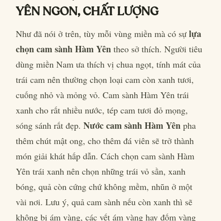
YÊN NGON, CHẤT LƯỢNG
lựa
Như đã nói ở trên, tùy mỗi vùng miền mà có sự
chọn cam sành Hàm Yên
theo sở thích. Người tiêu
dùng miền Nam ưa thích vị chua ngọt, tính mát của
trái cam nên thường chọn loại cam còn xanh tươi,
cuống nhỏ và mỏng vỏ. Cam sành Hàm Yên trái
xanh cho rất nhiều nước, tép cam tươi đỏ mọng,
Nước cam sành Hàm Yên
sóng sánh rất đẹp.
pha
thêm chút mật ong, cho thêm đá viên sẽ trở thành
món giải khát hấp dẫn. Cách chọn cam sành Hàm
Yên trái xanh nên chọn những trái vỏ sần, xanh
bóng, quả còn cứng chứ không mềm, nhũn ở một
vài nơi. Lưu ý, quả cam sành nếu còn xanh thì sẽ
không bị ám vàng, các vết ám vàng hay đốm vàng