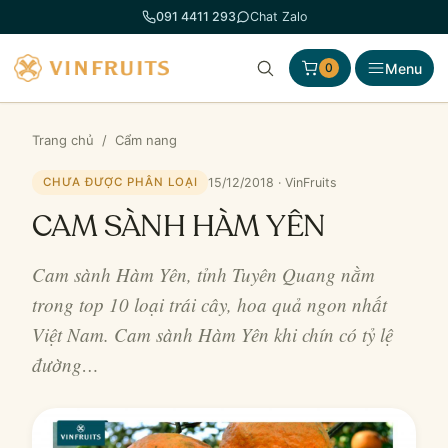
Chuyển
091 4411 293
Chat Zalo
đến
phần
Menu
0
nội
dung
Trang chủ
/
Cẩm nang
15/12/2018 · VinFruits
CHƯA ĐƯỢC PHÂN LOẠI
CAM SÀNH HÀM YÊN
Cam sành Hàm Yên, tỉnh Tuyên Quang nằm
trong top 10 loại trái cây, hoa quả ngon nhất
Việt Nam. Cam sành Hàm Yên khi chín có tỷ lệ
đường…