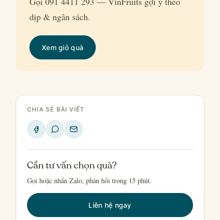
Gọi 091 4411 293 — VinFruits gợi ý theo
dịp & ngân sách.
Xem giỏ quà
CHIA SẺ BÀI VIẾT
Cần tư vấn chọn quà?
Gọi hoặc nhắn Zalo, phản hồi trong 15 phút.
Liên hệ ngay