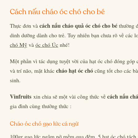
Cách nấu cháo óc chó cho bé
cách nấu cháo quả óc chó cho bé
Thực đơn và
thường đ
dinh dưỡng dành cho trẻ. Tuy nhiên bạn chưa rõ về các l
chó Mỹ
và
óc chó Úc
nhé!
Một phần vì tác dụng tuyệt vời của hạt óc chó đóng góp c
cháo hạt óc chó
và trí não, mặt khác
cũng tốt cho các b
sinh.
Vinfruits
cách nấu ch
xin chia sẽ một vài công thức về
gia đình cùng thưởng thức :
Cháo óc chó gạo lức cá ngừ
100gr gạo lức ngâm nở mềm qua đêm, 5 hạt óc chó tách