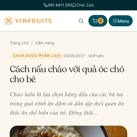
Chuyển
091 4411 293
Chat Zalo
đến
phần
Menu
0
nội
dung
Trang chủ
/
Cẩm nang
04/05/2017 · VinFruits
CHƯA ĐƯỢC PHÂN LOẠI
Cách nấu cháo với quả óc chó
cho bé
Cháo luôn là lựa chọn hàng đầu của các bà mẹ
trong quá trình ăn dặm và dần tập thói quen ăn
thức ăn chế biến của trẻ. Đồng thời…