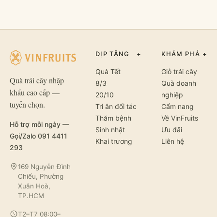
DỊP TẶNG
+
KHÁM PHÁ
+
Quà Tết
Giỏ trái cây
Quà trái cây nhập
8/3
Quà doanh
khẩu cao cấp —
20/10
nghiệp
tuyển chọn.
Tri ân đối tác
Cẩm nang
Thăm bệnh
Về VinFruits
Hỗ trợ mỗi ngày —
Sinh nhật
Ưu đãi
Gọi/Zalo 091 4411
Khai trương
Liên hệ
293
169 Nguyễn Đình
Chiểu, Phường
Xuân Hoà,
TP.HCM
T2–T7 08:00–