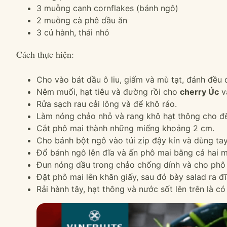
3 muỗng canh cornflakes (bánh ngô)
2 muỗng cà phê dầu ăn
3 củ hành, thái nhỏ
Cách thực hiện:
Cho vào bát dầu ô liu, giấm và mù tạt, đánh đều
Nêm muối, hạt tiêu và đường rồi cho
cherry Úc
v
Rửa sạch rau cải lông và để khô ráo.
Làm nóng chảo nhỏ và rang khô hạt thông cho đế
Cắt phô mai thành những miếng khoảng 2 cm.
Cho bánh bột ngô vào túi zip đậy kín và dùng tay
Đổ bánh ngô lên đĩa và ấn phô mai bằng cả hai 
Đun nóng dầu trong chảo chống dính và cho phô 
Đặt phô mai lên khăn giấy, sau đó bày salad ra đĩ
Rải hành tây, hạt thông và nước sốt lên trên là c