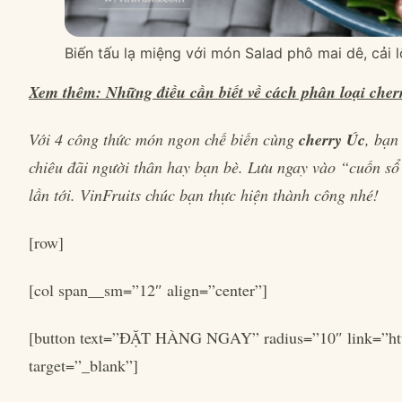
Biến tấu lạ miệng với món Salad phô mai dê, cải 
Xem thêm: Những điều cần biết về cách phân loại cher
Với 4 công thức món ngon chế biến cùng
cherry Úc
, bạn
chiêu đãi người thân hay bạn bè. Lưu ngay vào “cuốn sổ
lần tới. VinFruits chúc bạn thực hiện thành công nhé!
[row]
[col span__sm=”12″ align=”center”]
[button text=”ĐẶT HÀNG NGAY” radius=”10″ link=”ht
target=”_blank”]