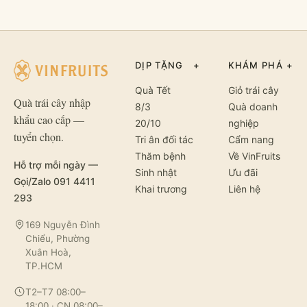
DỊP TẶNG
+
KHÁM PHÁ
+
Quà Tết
Giỏ trái cây
Quà trái cây nhập
8/3
Quà doanh
khẩu cao cấp —
20/10
nghiệp
tuyển chọn.
Tri ân đối tác
Cẩm nang
Thăm bệnh
Về VinFruits
Hỗ trợ mỗi ngày —
Sinh nhật
Ưu đãi
Gọi/Zalo 091 4411
Khai trương
Liên hệ
293
169 Nguyễn Đình
Chiểu, Phường
Xuân Hoà,
TP.HCM
T2–T7 08:00–
18:00 · CN 08:00–