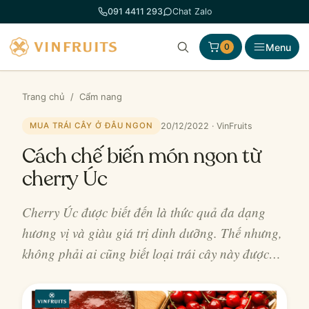
Chuyển
091 4411 293
Chat Zalo
đến
phần
Menu
0
nội
dung
Trang chủ
/
Cẩm nang
20/12/2022 · VinFruits
MUA TRÁI CÂY Ở ĐÂU NGON
Cách chế biến món ngon từ
cherry Úc
Cherry Úc được biết đến là thức quả đa dạng
hương vị và giàu giá trị dinh dưỡng. Thế nhưng,
không phải ai cũng biết loại trái cây này được…