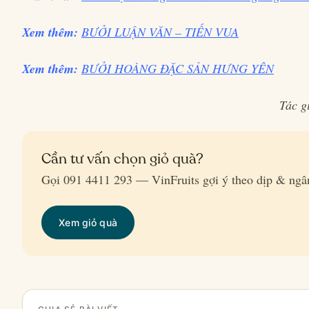
Xem thêm:
BƯỞI LUẬN VĂN – TIẾN VUA
Xem thêm:
BƯỞI HOÀNG ĐẶC SẢN HƯNG YÊN
Tác g
Cần tư vấn chọn giỏ quà?
Gọi 091 4411 293 — VinFruits gợi ý theo dịp & ngâ
Xem giỏ quà