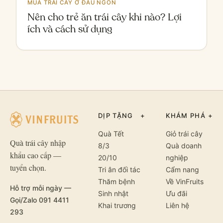
MUA TRÁI CÂY Ở ĐÂU NGON
Nên cho trẻ ăn trái cây khi nào? Lợi
ích và cách sử dụng
DỊP TẶNG
+
KHÁM PHÁ
+
Quà Tết
Giỏ trái cây
Quà trái cây nhập
8/3
Quà doanh
khẩu cao cấp —
20/10
nghiệp
tuyển chọn.
Tri ân đối tác
Cẩm nang
Thăm bệnh
Về VinFruits
Hỗ trợ mỗi ngày —
Sinh nhật
Ưu đãi
Gọi/Zalo 091 4411
Khai trương
Liên hệ
293