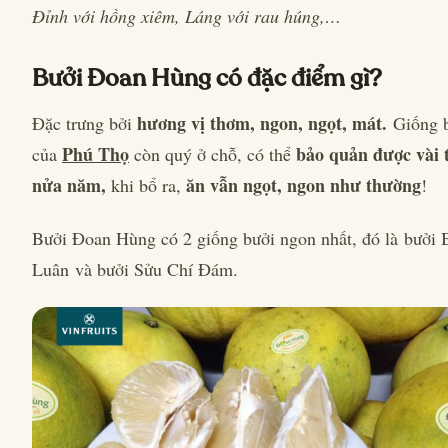
Đỉnh với hồng xiêm, Láng với rau húng,…
Bưởi Đoan Hùng có đặc điểm gì?
hương vị thơm, ngon, ngọt, mát.
Đặc trưng bởi
Giống b
Phú Thọ
bảo quản được vài 
của
còn quý ở chỗ, có thể
nửa năm,
ăn vẫn ngọt, ngon như thường
khi bổ ra,
!
Bưởi Đoan Hùng có 2 giống bưởi ngon nhất, đó là bưởi 
Luân và bưởi Sửu Chí Đám.