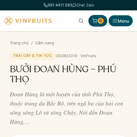
Chuyển
091 4411 293
Chat Zalo
đến
phần
Menu
0
nội
dung
Trang chủ
/
Cẩm nang
06/08/2019 · VinFruits
TRÁI CÂY & TIN TỨC
BƯỞI ĐOAN HÙNG – PHÚ
THỌ
Đoan Hùng là một huyện của tỉnh Phú Thọ,
thuộc trung du Bắc Bộ, trên ngã ba của hai con
sông sông Lô và sông Chảy. Nói đến Đoan
Hùng,…