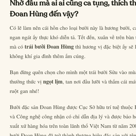
Nhờ đâu mà ai ai cũng ca tụng, thích t
Đoan Hùng đến vậy?
Có lẽ làm nên cái hồn cho loại bưởi này là hương bưởi, 
ngan ngát ấy thực khó diễn tả. Tết đến, xuân về trên bàn 
trái bưởi Đoan Hùng
mà có
thì hương vị đặc biệt ấy sẽ
không khí gia đình thêm ấm cúng.
Bạn đừng quên chọn cho mình một trái bưởi Sửu vào mù
ngọt lịm
thưởng thức vị
, tan nơi đầu lưỡi và thấm cái má
ruột gan nhé!
Bưởi đặc sản Đoan Hùng được Cục Sở hữu trí tuệ thuộc
và Công nghệ công nhận có chỉ dẫn địa lý và được bảo h
xuất xứ hàng hóa trên toàn lãnh thổ Việt Nam từ năm 20
bưởi Đoan Hùng đã trở thành thương hiệu đặc sản với tê