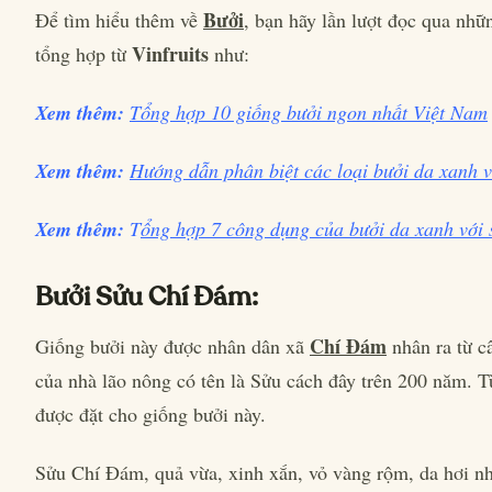
Bưởi
Để tìm hiểu thêm về
, bạn hãy lần lượt đọc qua nhữn
Vinfruits
tổng hợp từ
như:
Xem thêm:
Tổng hợp 10 giống bưởi ngon nhất Việt Nam
Xem thêm:
Hướng dẫn phân biệt các loại bưởi da xanh 
Xem thêm:
T
ổng hợp 7 công dụng của bưởi da xanh với 
Bưởi Sửu Chí Đám:
Chí Đám
Giống bưởi này được nhân dân xã
nhân ra từ c
của nhà lão nông có tên là Sửu cách đây trên 200 năm. T
được đặt cho giống bưởi này.
Sửu Chí Đám, quả vừa, xinh xắn, vỏ vàng rộm, da hơi n