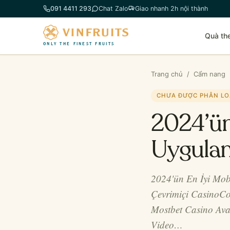
Chuyển
091 4411 293
Chat Zalo
Giao nhanh 2h nội thành
đến
phần
Quà th
nội
ONLY THE FINEST FRUITS
dung
Trang chủ
/
Cẩm nang
CHƯA ĐƯỢC PHÂN LO
2024’ün
Uygula
2024'ün En İyi Mob
Çevrimiçi CasinoCo
Mostbet Casino Ava
Video…