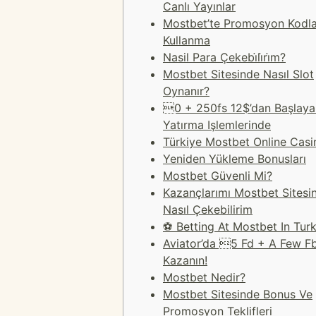
Canlı Yayınlar
Mostbet’te Promosyon Kodla
Kullanma
Nasil Para Çekebi̇li̇ri̇m?
Mostbet Sitesinde Nasıl Slot
Oynanır?
0 + 250fs 12$’dan Başlaya
Yatırma Işlemlerinde
Türkiye Mostbet Online Casi
Yeniden Yükleme Bonusları
Mostbet Güvenli Mi?
Kazançlarımı Mostbet Sitesi
Nasıl Çekebilirim
⚽ Betting At Mostbet In Tur
Aviator’da 5 Fd + A Few F
Kazanın!
Mostbet Nedir?
Mostbet Sitesinde Bonus Ve
Promosyon Teklifleri