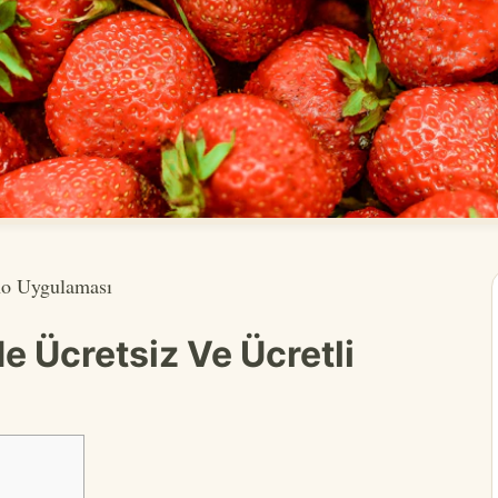
no Uygulaması
e Ücretsiz Ve Ücretli