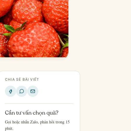
CHIA SẺ BÀI VIẾT
Cần tư vấn chọn quà?
Gọi hoặc nhắn Zalo, phản hồi trong 15
phút.