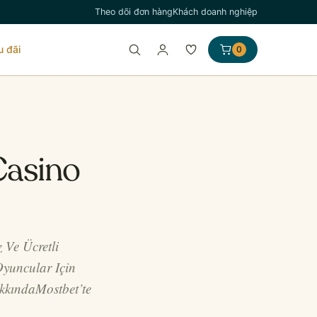
Theo dõi đơn hàng
Khách doanh nghiệp
u đãi
0
Casino
 Ve Ücretli
yuncular Için
kkındaMostbet’te