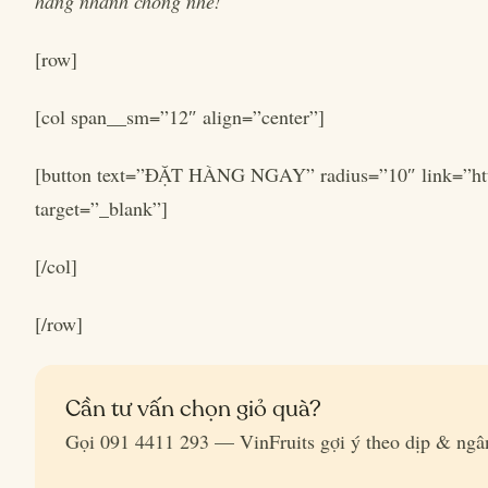
hàng nhanh chóng nhé!
[row]
[col span__sm=”12″ align=”center”]
[button text=”ĐẶT HÀNG NGAY” radius=”10″ link=”ht
target=”_blank”]
[/col]
[/row]
Cần tư vấn chọn giỏ quà?
Gọi 091 4411 293 — VinFruits gợi ý theo dịp & ngâ