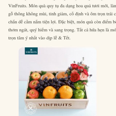
VinFruits. Món quà quy tụ đa dạng hoa quả tươi mới, làn
gỗ thông không mùi, tinh giảm, cố định và ôm trọn trái 
chắn dễ cầm nắm tiện lợi. Đặc biệt, món quà còn điểm bê
thơm ngát, quý hiếm và sang trọng. Tất cả hứa hẹn là m
trọn tâm ý nhất vào dịp lễ & Tết.