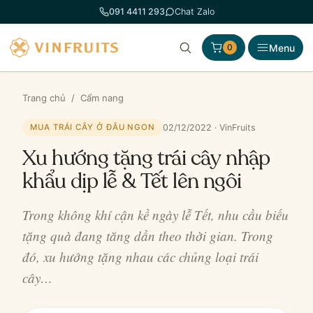
Chuyển
091 4411 293
Chat Zalo
đến
phần
Menu
0
nội
dung
Trang chủ
/
Cẩm nang
02/12/2022 · VinFruits
MUA TRÁI CÂY Ở ĐÂU NGON
Xu hướng tặng trái cây nhập
khẩu dịp lễ & Tết lên ngôi
Trong không khí cận kề ngày lễ Tết, nhu cầu biếu
tặng quà đang tăng dần theo thời gian. Trong
đó, xu hướng tặng nhau các chủng loại trái
cây…