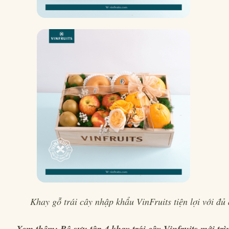
Khay gỗ trái cây nhập khẩu VinFruits tiện lợi với đ
Xem thêm: Bộ sưu tập 4 khay trái cây Vinfruits mới trì