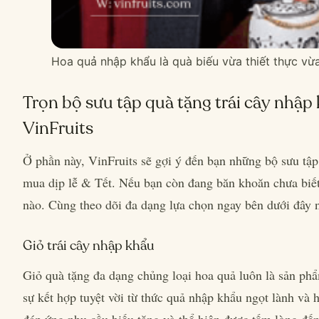
Hoa quả nhập khẩu là quà biếu vừa thiết thực vừ
Trọn bộ sưu tập quà tặng trái cây nhập k
VinFruits
Ở phần này, VinFruits sẽ gợi ý đến bạn những bộ sưu tậ
mua dịp lễ & Tết. Nếu bạn còn đang băn khoăn chưa biế
nào. Cùng theo dõi đa dạng lựa chọn ngay bên dưới đây 
Giỏ trái cây nhập khẩu
Giỏ quà tặng đa dạng chủng loại hoa quả luôn là sản phẩ
sự kết hợp tuyệt vời từ thức quả nhập khẩu ngọt lành và 
đáp ứng nhu cầu biếu tặng và thể hiện được tấm lòng đến