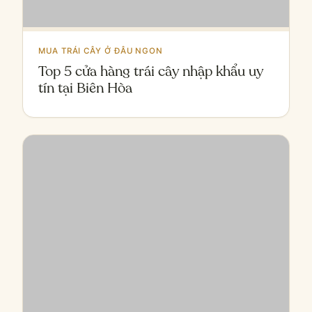
MUA TRÁI CÂY Ở ĐÂU NGON
Top 5 cửa hàng trái cây nhập khẩu uy
tín tại Biên Hòa