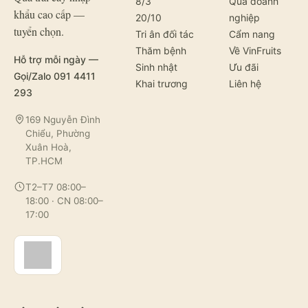
8/3
Quà doanh
khẩu cao cấp —
20/10
nghiệp
tuyển chọn.
Tri ân đối tác
Cẩm nang
Thăm bệnh
Về VinFruits
Hỗ trợ mỗi ngày —
Sinh nhật
Ưu đãi
Gọi/Zalo 091 4411
Khai trương
Liên hệ
293
169 Nguyễn Đình
Chiểu, Phường
Xuân Hoà,
TP.HCM
T2–T7 08:00–
18:00 · CN 08:00–
17:00