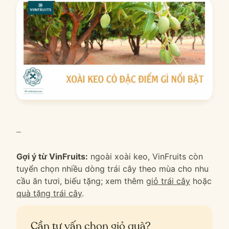
–
Gợi ý từ VinFruits:
ngoài xoài keo, VinFruits còn
tuyển chọn nhiều dòng trái cây theo mùa cho nhu
cầu ăn tươi, biếu tặng; xem thêm
giỏ trái cây
hoặc
quà tặng trái cây
.
Cần tư vấn chọn giỏ quà?