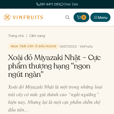
Chuyển
091 4411 293
Chat Zalo
đến
phần
Menu
0
nội
dung
Trang chủ
/
Cẩm nang
14/07/2022 · VinFruits
MUA TRÁI CÂY Ở ĐÂU NGON
Xoài đỏ Miyazaki Nhật – Cực
phẩm thượng hạng “ngon
ngút ngàn”
Xoài đỏ Miyazaki Nhật là một trong những loại
trái cây có mức giá thành cao “ngất ngưỡng”
hiện nay. Nhưng lại là một cực phẩm chễm chệ
đầu tiên…