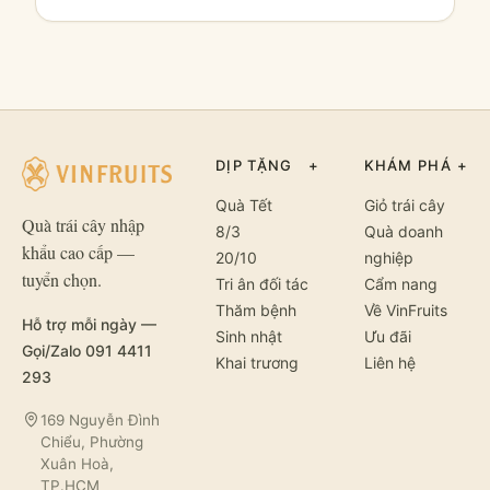
DỊP TẶNG
+
KHÁM PHÁ
+
Quà Tết
Giỏ trái cây
Quà trái cây nhập
8/3
Quà doanh
khẩu cao cấp —
20/10
nghiệp
tuyển chọn.
Tri ân đối tác
Cẩm nang
Thăm bệnh
Về VinFruits
Hỗ trợ mỗi ngày —
Sinh nhật
Ưu đãi
Gọi/Zalo 091 4411
Khai trương
Liên hệ
293
169 Nguyễn Đình
Chiểu, Phường
Xuân Hoà,
TP.HCM