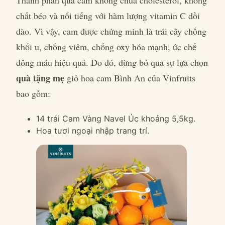
Thành phần quả cam không chứa cholesterol, không
chất béo và nổi tiếng với hàm lượng vitamin C dồi
dào. Vì vậy, cam được chứng minh là trái cây chống
khối u, chống viêm, chống oxy hóa mạnh, ức chế
đông máu hiệu quả. Do đó, đừng bỏ qua sự lựa chọn
quà tặng mẹ
giỏ hoa cam Bình An của Vinfruits
bao gồm:
14 trái Cam Vàng Navel Úc khoảng 5,5kg.
Hoa tươi ngoại nhập trang trí.