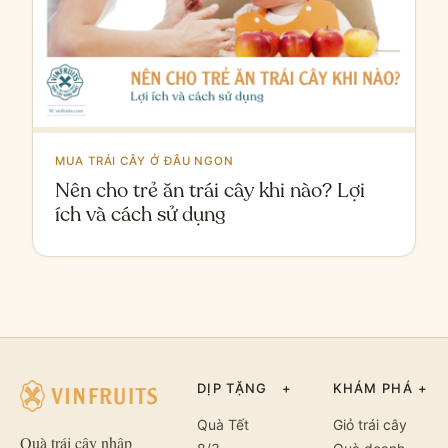
MUA TRÁI CÂY Ở ĐÂU NGON
Nên cho trẻ ăn trái cây khi nào? Lợi
ích và cách sử dụng
DỊP TẶNG
+
KHÁM PHÁ
+
Quà Tết
Giỏ trái cây
Quà trái cây nhập