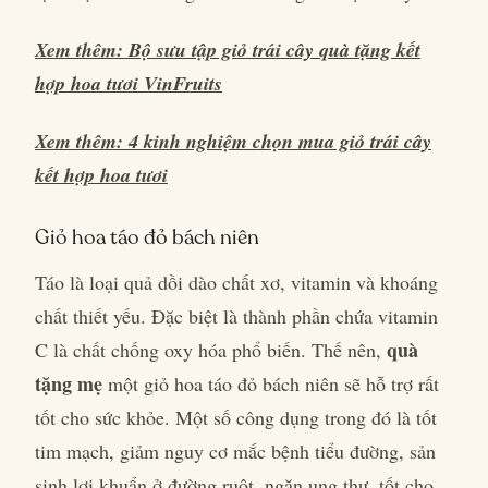
Xem thêm: Bộ sưu tập giỏ trái cây quà tặng kết
hợp hoa tươi VinFruits
Xem thêm: 4 kinh nghiệm chọn mua giỏ trái cây
kết hợp hoa tươi
Giỏ hoa táo đỏ bách niên
Táo là loại quả dồi dào chất xơ, vitamin và khoáng
chất thiết yếu. Đặc biệt là thành phần chứa vitamin
quà
C là chất chống oxy hóa phổ biến. Thế nên,
tặng mẹ
một giỏ hoa táo đỏ bách niên sẽ hỗ trợ rất
tốt cho sức khỏe. Một số công dụng trong đó là tốt
tim mạch, giảm nguy cơ mắc bệnh tiểu đường, sản
sinh lợi khuẩn ở đường ruột, ngăn ung thư, tốt cho