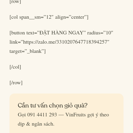
[row]
[col span__sm=”12″ align=”center”]
[button text=”ĐẶT HÀNG NGAY” radius=”10″
link=”https://zalo.me/3310207647718394257″
target=”_blank”]
[/col]
[/row]
Cần tư vấn chọn giỏ quà?
Gọi 091 4411 293 — VinFruits gợi ý theo
dịp & ngân sách.