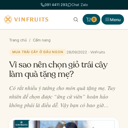
Chuyển
091 4411 293
Chat Zalo
đến
phần
Menu
0
nội
dung
Trang chủ
/
Cẩm nang
28/09/2022 · VinFruits
MUA TRÁI CÂY Ở ĐÂU NGON
Vì sao nên chọn giỏ trái cây
làm quà tặng mẹ?
Có rất nhiều ý tưởng cho món quà tặng mẹ. Tuy
nhiên để chọn được “ứng cử viên” hoàn hảo
không phải là điều dễ. Vậy bạn có bao giờ…