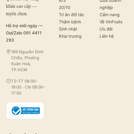
8/3
Quà doanh
khẩu cao cấp —
20/10
nghiệp
tuyển chọn.
Tri ân đối tác
Cẩm nang
Thăm bệnh
Về VinFruits
Hỗ trợ mỗi ngày —
Sinh nhật
Ưu đãi
Gọi/Zalo 091 4411
Khai trương
Liên hệ
293
169 Nguyễn Đình
Chiểu, Phường
Xuân Hoà,
TP.HCM
T2–T7 08:00–
18:00 · CN 08:00–
17:00