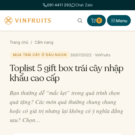
Chuyển
091 4411 293
Chat Zalo
đến
phần
Menu
0
nội
dung
Trang chủ
/
Cẩm nang
30/07/2022 · VinFruits
MUA TRÁI CÂY Ở ĐÂU NGON
Toplist 5 gift box trái cây nhập
khẩu cao cấp
Bạn thường dễ “mắc kẹt” trong quá trình chọn
quà tặng? Các món quà thường chung chung
hoặc có giá trị nhưng lại không có ý nghĩa đằng
sau? Chọn…