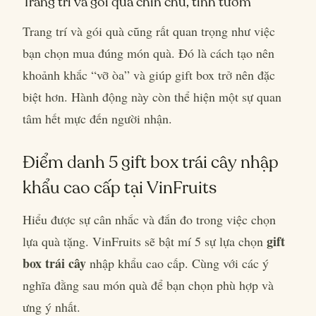
Trang trí và gói quà chỉn chu, tinh tươm
Trang trí và gói quà cũng rất quan trọng như việc
bạn chọn mua đúng món quà. Đó là cách tạo nên
khoảnh khắc “vỡ òa” và giúp gift box trở nên đặc
biệt hơn. Hành động này còn thể hiện một sự quan
tâm hết mực đến người nhận.
Điểm danh 5 gift box trái cây nhập
khẩu cao cấp tại VinFruits
Hiểu được sự cân nhắc và đắn đo trong việc chọn
gift
lựa quà tặng. VinFruits sẽ bật mí 5 sự lựa chọn
box trái cây
nhập khẩu cao cấp. Cùng với các ý
nghĩa đằng sau món quà để bạn chọn phù hợp và
ưng ý nhất.