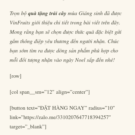
Trọn bộ
quà tặng trái cây
mùa Giáng sinh đã được
VinFruits giới thiệu chi tiết trong bài viết trên đây.
Mong rằng bạn sẽ chọn được thức quà đặc biệt gửi
gắm thông điệp yêu thương đến người nhận. Chúc
bạn sớm tìm ra được dòng sản phẩm phù hợp cho
mỗi đối tượng nhận vào ngày Noel sắp đến nhé!
[row]
[col span__sm=”12″ align=”center”]
[button text=”ĐẶT HÀNG NGAY” radius=”10″
link=”https://zalo.me/3310207647718394257″
target=”_blank”]