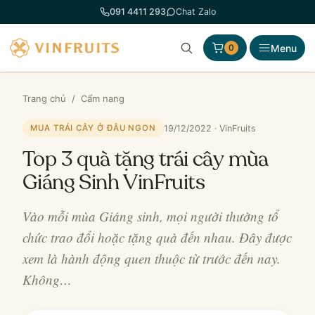
Chuyển
091 4411 293
Chat Zalo
đến
phần
Menu
0
nội
dung
Trang chủ
/
Cẩm nang
19/12/2022 · VinFruits
MUA TRÁI CÂY Ở ĐÂU NGON
Top 3 quà tặng trái cây mùa
Giáng Sinh VinFruits
Vào mỗi mùa Giáng sinh, mọi người thường tổ
chức trao đổi hoặc tặng quà đến nhau. Đây được
xem là hành động quen thuộc từ trước đến nay.
Không…