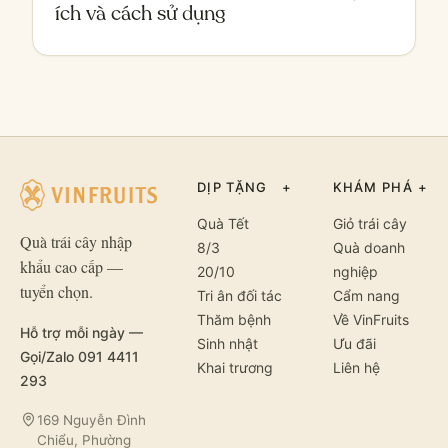
ích và cách sử dụng
DỊP TẶNG
+
KHÁM PHÁ
+
Quà Tết
Giỏ trái cây
Quà trái cây nhập
8/3
Quà doanh
khẩu cao cấp —
20/10
nghiệp
tuyển chọn.
Tri ân đối tác
Cẩm nang
Thăm bệnh
Về VinFruits
Hỗ trợ mỗi ngày —
Sinh nhật
Ưu đãi
Gọi/Zalo 091 4411
Khai trương
Liên hệ
293
169 Nguyễn Đình
Chiểu, Phường