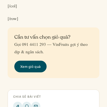
[/col]
[/row]
Cần tư vấn chọn giỏ quà?
Gọi 091 4411 293 — VinFruits gợi ý theo
dịp & ngân sách.
Xem giỏ quà
CHIA SẺ BÀI VIẾT