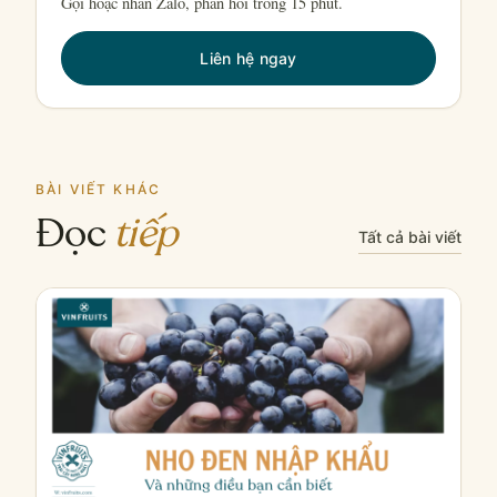
Gọi hoặc nhắn Zalo, phản hồi trong 15 phút.
Liên hệ ngay
BÀI VIẾT KHÁC
Đọc
tiếp
Tất cả bài viết