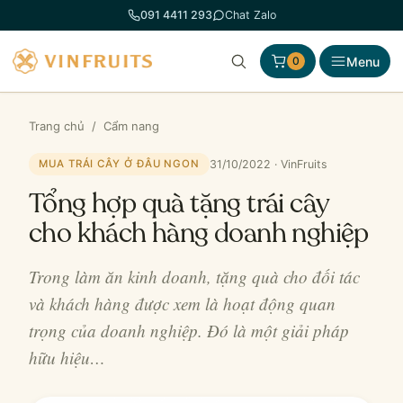
Chuyển
091 4411 293
Chat Zalo
đến
phần
Menu
0
nội
dung
Trang chủ
/
Cẩm nang
31/10/2022 · VinFruits
MUA TRÁI CÂY Ở ĐÂU NGON
Tổng hợp quà tặng trái cây
cho khách hàng doanh nghiệp
Trong làm ăn kinh doanh, tặng quà cho đối tác
và khách hàng được xem là hoạt động quan
trọng của doanh nghiệp. Đó là một giải pháp
hữu hiệu…