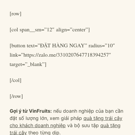
[row]
[col span__sm=”12″ align=”center”]
[button text=”ĐẶT HÀNG NGAY” radius=”10″
link=”https://zalo.me/3310207647718394257″
target=”_blank”]
[/col]
[/row]
Gợi ý từ VinFruits:
nếu doanh nghiệp của bạn cần
đặt số lượng lớn, xem giải pháp
quà tặng trái cây
cho khách doanh nghiệp
và bộ sưu tập
quà tặng
trái cây
theo từng dịp.