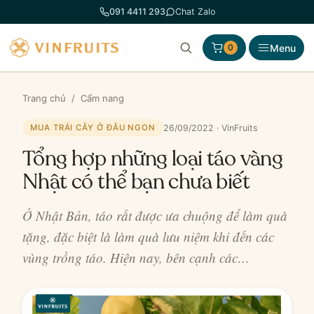
Chuyển
091 4411 293
Chat Zalo
đến
phần
Menu
0
nội
dung
Trang chủ
/
Cẩm nang
26/09/2022 · VinFruits
MUA TRÁI CÂY Ở ĐÂU NGON
Tổng hợp những loại táo vàng
Nhật có thể bạn chưa biết
Ở Nhật Bản, táo rất được ưa chuộng để làm quà
tặng, đặc biệt là làm quà lưu niệm khi đến các
vùng trồng táo. Hiện nay, bên cạnh các…