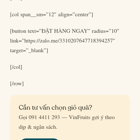
[col span__sm=”12″ align=”center”]
[button text=”ĐẶT HÀNG NGAY” radius=”10″
link=”https://zalo.me/3310207647718394257″
target=”_blank”]
[/col]
[/row]
Cần tư vấn chọn giỏ quà?
Gọi 091 4411 293 — VinFruits gợi ý theo
dịp & ngân sách.