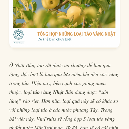
Ở Nhật Bản, táo rất được ưa chuộng để làm quà
tặng, đặc biệt là làm quà lưu niệm khi đến các vùng
trồng táo. Hiện nay, bên cạnh các giống quen
thuộc, loại
táo vàng Nhật
Bản đang được “săn
lùng” ráo riết. Hơn nữa, loại quả này sẽ có khác so
với những loại táo ở các nước phương Tây. Trong
bài viết này, VinFruits sẽ tổng hợp 5 loại táo vàng
từ đất nước Mặt Trời mọc. Từ đó, bạn sẽ có cái nhìn