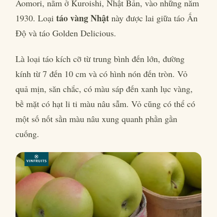
Aomori, nằm ở Kuroishi, Nhật Bản, vào những năm
táo vàng Nhật
1930. Loại
này được lai giữa táo Ấn
Độ và táo Golden Delicious.
Là loại táo kích cỡ từ trung bình đến lớn, đường
kính từ 7 đến 10 cm và có hình nón đến tròn. Vỏ
quả mịn, săn chắc, có màu sáp đến xanh lục vàng,
bề mặt có hạt li ti màu nâu sẫm. Vỏ cũng có thể có
một số nốt sần màu nâu xung quanh phần gần
cuống.