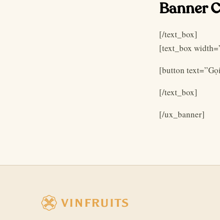
Banner 
[/text_box]
[text_box width=
[button text=”Gọ
[/text_box]
[/ux_banner]