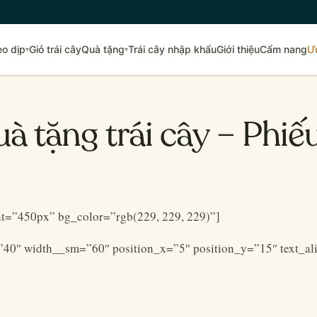
eo dịp
Giỏ trái cây
Quà tặng
Trái cây nhập khẩu
Giới thiệu
Cẩm nang
Ư
▾
▾
à tặng trái cây – Phi
ht=”450px” bg_color=”rgb(229, 229, 229)”]
”40″ width__sm=”60″ position_x=”5″ position_y=”15″ text_ali