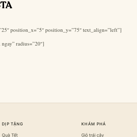
CTA
”25″ position_x=”5″ position_y=”75″ text_align=”left”]
i ngay” radius=”20″]
DỊP TẶNG
KHÁM PHÁ
Quà Tết
Giỏ trái cây