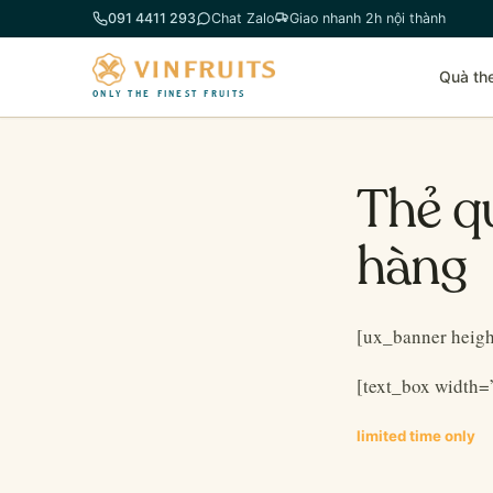
Chuyển
091 4411 293
Chat Zalo
Giao nhanh 2h nội thành
đến
phần
Quà th
nội
ONLY THE FINEST FRUITS
dung
Thẻ qu
hàng
[ux_banner heig
[text_box width=
limited time only