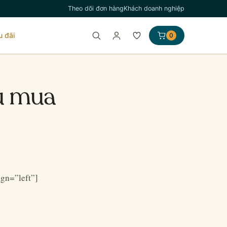
Theo dõi đơn hàng
Khách doanh nghiệp
u đãi
0
ếu mua
gn=”left”]