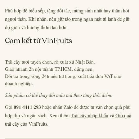
Phù hợp để biếu sếp, tặng đối tác, mừng sinh nhật hay thăm hỏi
người thân. Khi nhận, nên giữ táo trong ngăn mát tủ lạnh để giữ
độ giòn và hương thơm lâu hơn.
Cam kết từ VinFruits
Trái cây tươi tuyển chọn, rõ xuất xứ Nhật Bản.
Giao nhanh 2h nội thành TP.HCM, đúng hẹn.
Đổi trả trong vòng 24h nếu hư hỏng; xuất hóa đơn VAT cho
doanh nghiệp.
Sản phẩm có thể thay đổi mẫu mã theo từng thời điểm.
091 4411 293
Gọi
hoặc nhắn Zalo để được tư vấn chọn quà phù
hợp dịp và ngân sách. Xem thêm
Trái cây nhập khẩu
và
Giỏ quà
trái cây
của VinFruits.