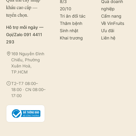
8/3
Quà doanh
khẩu cao cấp —
20/10
nghiệp
tuyển chọn.
Tri ân đối tác
Cẩm nang
Thăm bệnh
Về VinFruits
Hỗ trợ mỗi ngày —
Sinh nhật
Ưu đãi
Gọi/Zalo 091 4411
Khai trương
Liên hệ
293
169 Nguyễn Đình
Chiểu, Phường
Xuân Hoà,
TP.HCM
T2–T7 08:00–
18:00 · CN 08:00–
17:00