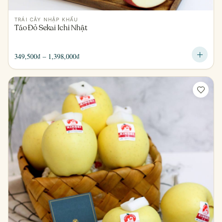
TRÁI CÂY NHẬP KHẨU
Táo Đỏ Sekai Ichi Nhật
Khoảng
349,500
₫
–
1,398,000
₫
giá:
từ
349,500₫
đến
1,398,000₫