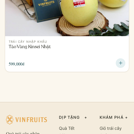
TRÁI CÂY NHẬP KHẨU
Táo Vàng Kinsei Nhật
599,000
₫
DỊP TẶNG
+
KHÁM PHÁ
+
Quà Tết
Giỏ trái cây
Quà trái cây nhập