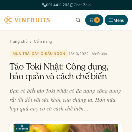
Chuyển
091 4411 293
Chat Zalo
đến
phần
Menu
0
nội
dung
Trang chủ
/
Cẩm nang
18/10/2022 · VinFruits
MUA TRÁI CÂY Ở ĐÂU NGON
Táo Toki Nhật: Công dụng,
bảo quản và cách chế biến
Bạn có biết táo Toki Nhật có đa dạng công dụng
rất tốt đối với sức khỏe của chúng ta. Hơn nữa,
loại quả này có có cách chế biến…