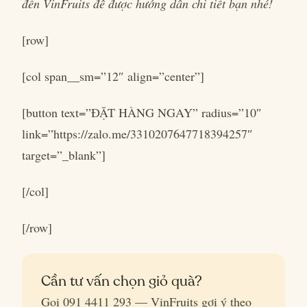
đến VinFruits để được hướng dẫn chi tiết bạn nhé!
[row]
[col span__sm=”12″ align=”center”]
[button text=”ĐẶT HÀNG NGAY” radius=”10″
link=”https://zalo.me/3310207647718394257″
target=”_blank”]
[/col]
[/row]
Cần tư vấn chọn giỏ quà?
Gọi 091 4411 293 — VinFruits gợi ý theo