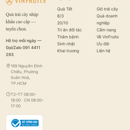
Quà Tết
Giỏ trái cây
Quà trái cây nhập
8/3
Quà doanh
khẩu cao cấp —
20/10
nghiệp
tuyển chọn.
Tri ân đối tác
Cẩm nang
Thăm bệnh
Về VinFruits
Hỗ trợ mỗi ngày —
Sinh nhật
Ưu đãi
Gọi/Zalo 091 4411
Khai trương
Liên hệ
293
169 Nguyễn Đình
Chiểu, Phường
Xuân Hoà,
TP.HCM
T2–T7 08:00–
18:00 · CN 08:00–
17:00