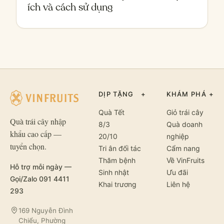
ích và cách sử dụng
DỊP TẶNG
+
KHÁM PHÁ
+
Quà Tết
Giỏ trái cây
Quà trái cây nhập
8/3
Quà doanh
khẩu cao cấp —
20/10
nghiệp
tuyển chọn.
Tri ân đối tác
Cẩm nang
Thăm bệnh
Về VinFruits
Hỗ trợ mỗi ngày —
Sinh nhật
Ưu đãi
Gọi/Zalo 091 4411
Khai trương
Liên hệ
293
169 Nguyễn Đình
Chiểu, Phường