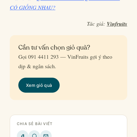
CÓ GIỐNG NHAU?
Tác giả:
Vinfruits
Cần tư vấn chọn giỏ quà?
Gọi 091 4411 293 — VinFruits gợi ý theo
dịp & ngân sách.
Xem giỏ quà
CHIA SẺ BÀI VIẾT