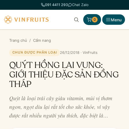
Chuyển
091 4411 293
Chat Zalo
đến
phần
Menu
0
nội
dung
Trang chủ
/
Cẩm nang
26/12/2018 · VinFruits
CHƯA ĐƯỢC PHÂN LOẠI
QUÝT HỒNG LAI VUNG:
GIỚI THIỆU ĐẶC SẢN ĐỒNG
THÁP
Quýt là loại trái cây giàu vitamin, mùi vị thơm
ngon, ngọt diu lại rất tốt cho sức khỏe, vì vậy
được rất nhiều người yêu thích, đặc biệt là…