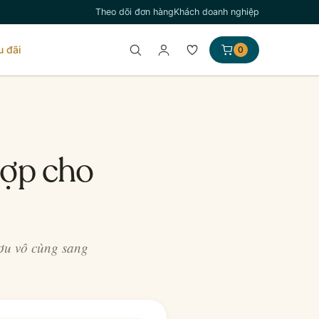
Theo dõi đơn hàng
Khách doanh nghiệp
u đãi
0
hợp cho
ượu vô cùng sang