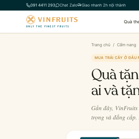
Chuyển
091 4411 293
Chat Zalo
Giao nhanh 2h nội thành
đến
phần
Quà th
nội
ONLY THE FINEST FRUITS
dung
Trang chủ
/
Cẩm nang
MUA TRÁI CÂY Ở ĐÂU
Quà tặn
ai và tặ
Gần đây, VinFruits 
trọng và đẳng cấp.