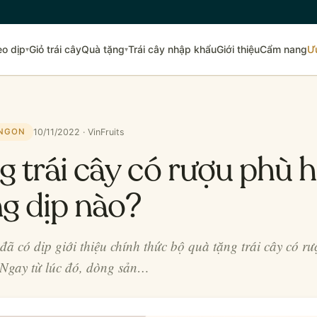
eo dịp
Giỏ trái cây
Quà tặng
Trái cây nhập khẩu
Giới thiệu
Cẩm nang
Ư
▾
▾
10/11/2022 · VinFruits
 NGON
g trái cây có rượu phù 
ng dịp nào?
đã có dịp giới thiệu chính thức bộ quà tặng trái cây có r
 Ngay từ lúc đó, dòng sản…