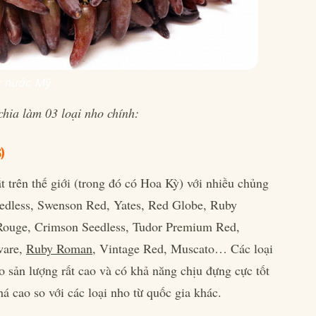
từ nước Mỹ
hia làm 03 loại nho chính:
)
 trên thế giới (trong đó có Hoa Kỳ) với nhiều chủng
edless, Swenson Red, Yates, Red Globe, Ruby
 Rouge, Crimson Seedless, Tudor Premium Red,
ware,
Ruby Roman
, Vintage Red, Muscato… Các loại
o sản lượng rất cao và có khả năng chịu đựng cực tốt
á cao so với các loại nho từ quốc gia khác.