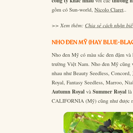
công ty khác nhau
thương h
với các
gồm có Sun-world,
Nicolo Claret
..
>> Xem thêm:
Chia sẻ cách nhận bi
NHO ĐEN MỸ (HAY BLUE-BLA
Nho đen Mỹ có màu sắc đen đậm và h
trường Việt Nam. Nho đen Mỹ cũng v
nhau như Beauty Seedless, Concord,
Royal, Fantasy Seedless, Marroo, Ni
Autumn Royal
Summer Royal
và
là
CALIFORNIA (Mỹ) cũng như được nhậ