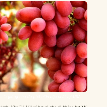
 là giống nho đỏ phổ biến bậc nhất tại USA
chính:
Nho Đỏ Mỹ có hạt
và
nho đỏ không hạt Mỹ
,