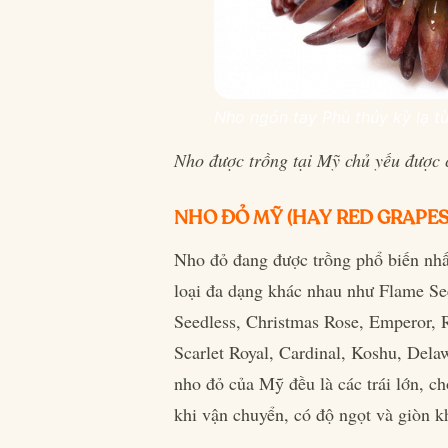
Nho ngón tay Phù thủy kỳ lạ 
Nho được trồng tại Mỹ chủ yếu được c
NHO ĐỎ MỸ (HAY RED GRAPES
Nho đỏ đang được trồng phổ biến nhất
loại đa dạng khác nhau như Flame Se
Seedless, Christmas Rose, Emperor,
Scarlet Royal, Cardinal, Koshu, Dela
nho đỏ của Mỹ đều là các trái lớn, ch
khi vận chuyển, có độ ngọt và giòn kh