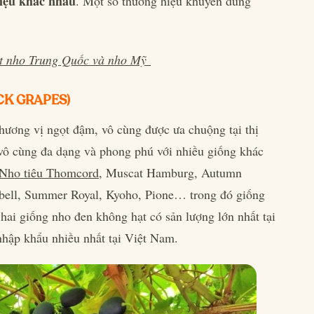
iệu khác nhau
. Một số thương hiệu khuyên dùng
ết nho Trung Quốc và nho Mỹ
CK GRAPES)
ương vị ngọt đậm, vô cùng được ưa chuộng tại thị
ô cùng đa dạng và phong phú với nhiều giống khác
Nho tiêu Thomcord
, Muscat Hamburg, Autumn
abell, Summer Royal, Kyoho, Pione… trong đó giống
 hai giống nho đen không hạt có sản lượng lớn nhất tại
p khẩu nhiều nhất tại Việt Nam.