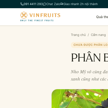
Chuyển
091 4411 293
Chat Zalo
Giao nhanh 2h nội thành
đến
phần
Quà th
nội
ONLY THE FINEST FRUITS
dung
Trang chủ
/
Cẩm nang
CHƯA ĐƯỢC PHÂN LO
PHÂN 
Nho Mỹ vô cùng đa 
xanh cũng như các