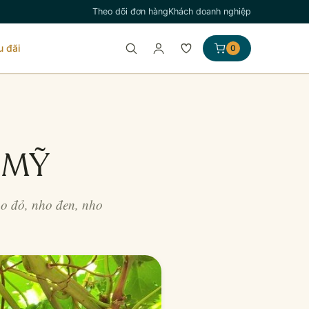
Theo dõi đơn hàng
Khách doanh nghiệp
u đãi
0
 MỸ
o đỏ, nho đen, nho