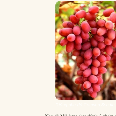
Giống nho đỏ Crimson Seedless
Nho đỏ Mỹ được chia thành 2 nhóm 