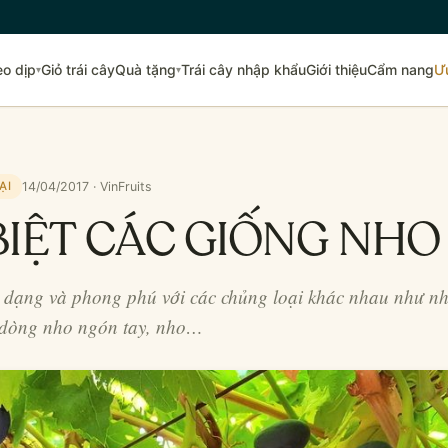
eo dịp
Giỏ trái cây
Quà tặng
Trái cây nhập khẩu
Giới thiệu
Cẩm nang
Ư
▾
▾
14/04/2017 · VinFruits
ẠI
BIỆT CÁC GIỐNG NHO
dạng và phong phú với các chủng loại khác nhau như nh
 dòng nho ngón tay, nho…