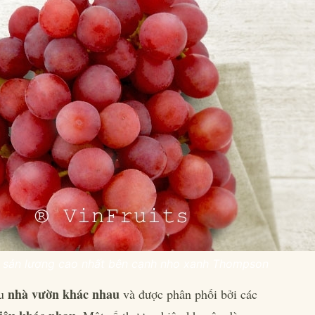
o sản lượng cao nhất bên cạnh nho xanh Thompson
nhà vườn khác nhau
ều
và được phân phối bởi các