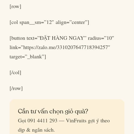
[row]
[col span__sm=”12″ align=”center”]
[button text=”ĐẶT HÀNG NGAY” radius=”10″
link=”https://zalo.me/3310207647718394257″
target=”_blank”]
[/col]
[/row]
Cần tư vấn chọn giỏ quà?
Gọi 091 4411 293 — VinFruits gợi ý theo
dịp & ngân sách.