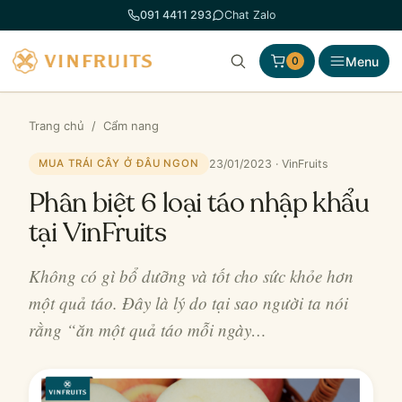
Chuyển
091 4411 293
Chat Zalo
đến
phần
Menu
0
nội
dung
Trang chủ
/
Cẩm nang
23/01/2023 · VinFruits
MUA TRÁI CÂY Ở ĐÂU NGON
Phân biệt 6 loại táo nhập khẩu
tại VinFruits
Không có gì bổ dưỡng và tốt cho sức khỏe hơn
một quả táo. Đây là lý do tại sao người ta nói
rằng “ăn một quả táo mỗi ngày…