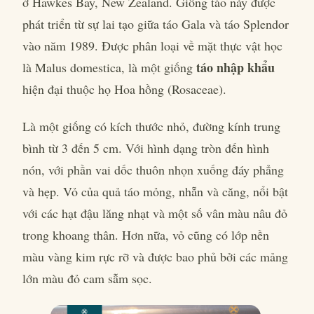
ở Hawkes Bay, New Zealand. Giống táo này được
phát triển từ sự lai tạo giữa táo Gala và táo Splendor
vào năm 1989. Được phân loại về mặt thực vật học
táo nhập khẩu
là Malus domestica, là một giống
hiện đại thuộc họ Hoa hồng (Rosaceae).
Là một giống có kích thước nhỏ, đường kính trung
bình từ 3 đến 5 cm. Với hình dạng tròn đến hình
nón, với phần vai dốc thuôn nhọn xuống đáy phẳng
và hẹp. Vỏ của quả táo mỏng, nhẵn và căng, nổi bật
với các hạt đậu lăng nhạt và một số vân màu nâu đỏ
trong khoang thân. Hơn nữa, vỏ cũng có lớp nền
màu vàng kim rực rỡ và được bao phủ bởi các mảng
lớn màu đỏ cam sẫm sọc.