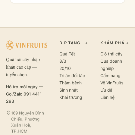
DỊP TẶNG
+
KHÁM PHÁ
+
Quà Tết
Giỏ trái cây
Quà trái cây nhập
8/3
Quà doanh
khẩu cao cấp —
20/10
nghiệp
tuyển chọn.
Tri ân đối tác
Cẩm nang
Thăm bệnh
Về VinFruits
Hỗ trợ mỗi ngày —
Sinh nhật
Ưu đãi
Gọi/Zalo 091 4411
Khai trương
Liên hệ
293
169 Nguyễn Đình
Chiểu, Phường
Xuân Hoà,
TP.HCM