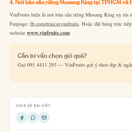
4. Nơi bán sầu riêng Musang King tại TPHCM và 
VinFruits hiện là nơi bán sầu riêng Musang King uy tín n
Fanpage:
fb.com/traicayvinfruits
. Hoặc đặt hàng trực ti
www.vinfruits.com
website
Cần tư vấn chọn giỏ quà?
Gọi 091 4411 293 — VinFruits gợi ý theo dịp & ngâ
CHIA SẺ BÀI VIẾT