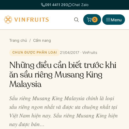
Chuyển
091 4411 293
Chat Zalo
đến
phần
Menu
0
nội
dung
Trang chủ
/
Cẩm nang
21/04/2017 · VinFruits
CHƯA ĐƯỢC PHÂN LOẠI
Những điều cần biết trước khi
ăn sầu riêng Musang King
Malaysia
Sầu riêng Musang King Malaysia chính là loại
sầu riêng ngon nhất và được ưa chuộng nhất tại
Việt Nam hiện nay. Sầu riêng Musang King hiện
nay được bán…