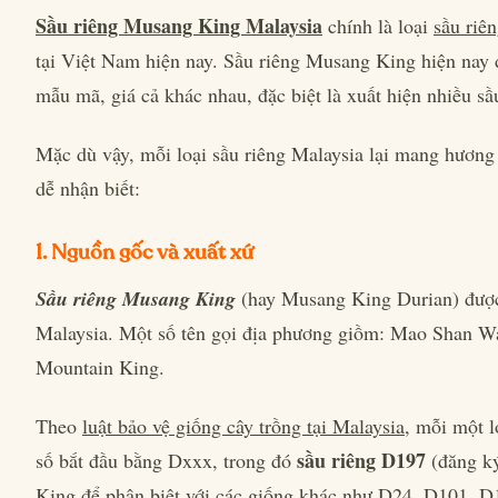
Sầu riêng Musang King Malaysia
chính là loại
sầu riê
tại Việt Nam hiện nay. Sầu riêng Musang King hiện nay 
mẫu mã, giá cả khác nhau, đặc biệt là xuất hiện nhiều s
Mặc dù vậy, mỗi loại sầu riêng Malaysia lại mang hương 
dễ nhận biết:
1. Nguồn gốc và xuất xứ
Sầu riêng Musang King
(hay Musang King Durian) được c
Malaysia. Một số tên gọi địa phương giồm: Mao Shan
Mountain King.
Theo
luật bảo vệ giống cây trồng tại Malaysia
, mỗi một l
sầu riêng D197
số bắt đầu bằng Dxxx, trong đó
(đăng ký
King để phân biệt với các giống khác như D24, D101,