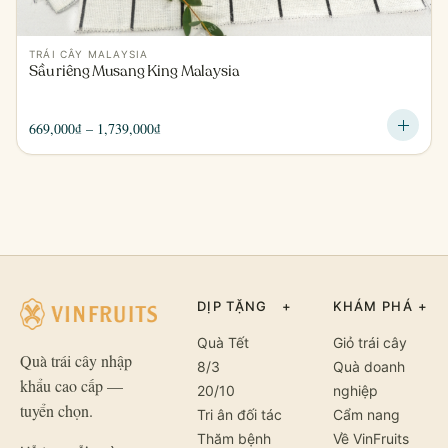
TRÁI CÂY MALAYSIA
Sầu riêng Musang King Malaysia
Khoảng
669,000
₫
–
1,739,000
₫
giá:
từ
669,000₫
đến
1,739,000₫
DỊP TẶNG
+
KHÁM PHÁ
+
Quà Tết
Giỏ trái cây
Quà trái cây nhập
8/3
Quà doanh
khẩu cao cấp —
20/10
nghiệp
tuyển chọn.
Tri ân đối tác
Cẩm nang
Thăm bệnh
Về VinFruits