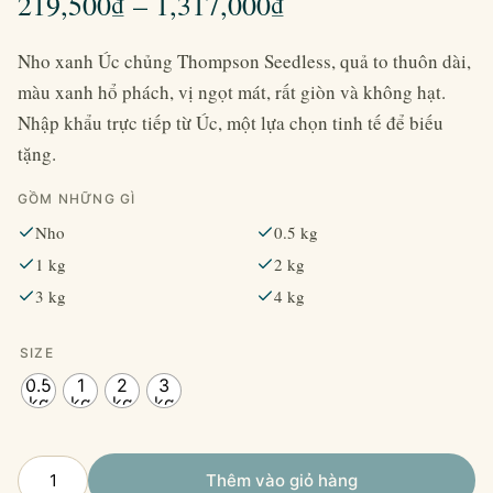
Khoảng
219,500
₫
–
1,317,000
₫
giá:
Nho xanh Úc chủng Thompson Seedless, quả to thuôn dài,
từ
màu xanh hổ phách, vị ngọt mát, rất giòn và không hạt.
Nhập khẩu trực tiếp từ Úc, một lựa chọn tinh tế để biếu
219,500₫
tặng.
đến
GỒM NHỮNG GÌ
1,317,000₫
Nho
0.5 kg
1 kg
2 kg
3 kg
4 kg
SIZE
0.5
1
2
3
kg
kg
kg
kg
Nho
Thêm vào giỏ hàng