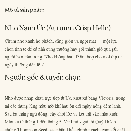
–
Mô tả sản phẩm
Nho Xanh Úc (Autumn Crisp Hello)
Chùm nho xanh hổ phách, căng giòn và ngọt mát — một lựa
chọn tinh tế để cả nhà cùng thưởng hay gói thành giỏ quà gửi
người bạn trân trọng. Nho không hạt, dễ ăn, hợp cho mọi dịp từ
ngày thường đến lễ tết.
Nguồn gốc & tuyển chọn
Nho được nhập khẩu trực tiếp từ Úc, xuất xứ bang Victoria, trồng
tại các thung lũng màu mỡ khí hậu ôn đới ngày nóng đêm lạnh.
Sau ba tháng ngủ đông, cây chồi lộc và kết trái vào mùa xuân.
Mùa vụ từ tháng 1 đến tháng 5. VinFruits gửi tới Quý khách
chủng Thompson Seedless, nhập khẩu chính ngạch, cam kết chất