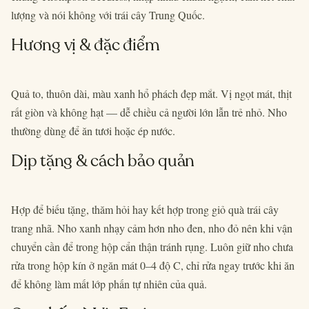
lượng và nói không với trái cây Trung Quốc.
Hương vị & đặc điểm
Quả to, thuôn dài, màu xanh hổ phách đẹp mắt. Vị ngọt mát, thịt
rất giòn và không hạt — dễ chiều cả người lớn lẫn trẻ nhỏ. Nho
thường dùng để ăn tươi hoặc ép nước.
Dịp tặng & cách bảo quản
Hợp để biếu tặng, thăm hỏi hay kết hợp trong giỏ quà trái cây
trang nhã. Nho xanh nhạy cảm hơn nho đen, nho đỏ nên khi vận
chuyển cần để trong hộp cẩn thận tránh rụng. Luôn giữ nho chưa
rửa trong hộp kín ở ngăn mát 0–4 độ C, chỉ rửa ngay trước khi ăn
để không làm mất lớp phấn tự nhiên của quả.