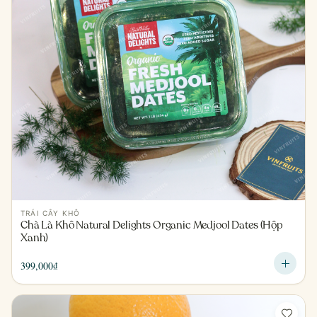
TRÁI CÂY KHÔ
Chà Là Khô Natural Delights Organic Medjool Dates (Hộp
Xanh)
399,000
₫