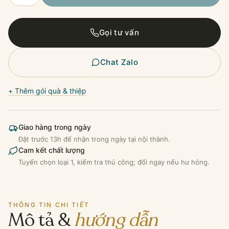
Xanh
Úc
(Autumn
Gọi tư vấn
Crisp
Hello)
số
Chat Zalo
lượng
+ Thêm gói quà & thiệp
Giao hàng trong ngày
Đặt trước 13h để nhận trong ngày tại nội thành.
Cam kết chất lượng
Tuyển chọn loại 1, kiểm tra thủ công; đổi ngay nếu hư hỏng.
THÔNG TIN CHI TIẾT
Mô tả &
hướng dẫn