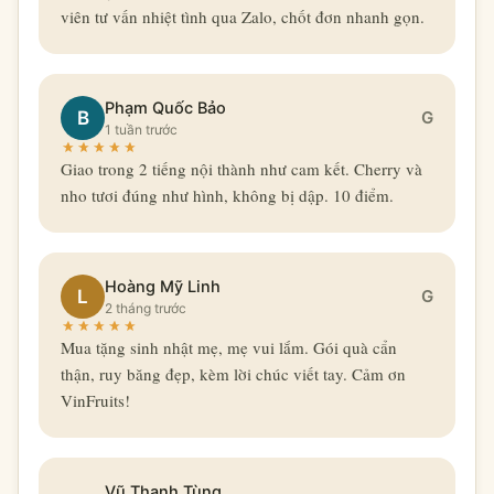
viên tư vấn nhiệt tình qua Zalo, chốt đơn nhanh gọn.
Phạm Quốc Bảo
B
G
1 tuần trước
Giao trong 2 tiếng nội thành như cam kết. Cherry và
nho tươi đúng như hình, không bị dập. 10 điểm.
Hoàng Mỹ Linh
L
G
2 tháng trước
Mua tặng sinh nhật mẹ, mẹ vui lắm. Gói quà cẩn
thận, ruy băng đẹp, kèm lời chúc viết tay. Cảm ơn
VinFruits!
Vũ Thanh Tùng