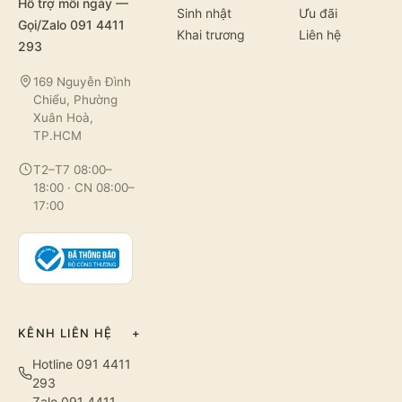
Hỗ trợ mỗi ngày —
Sinh nhật
Ưu đãi
Gọi/Zalo 091 4411
Khai trương
Liên hệ
293
169 Nguyễn Đình
Chiểu, Phường
Xuân Hoà,
TP.HCM
T2–T7 08:00–
18:00 · CN 08:00–
17:00
KÊNH LIÊN HỆ
+
Hotline 091 4411
293
Zalo 091 4411