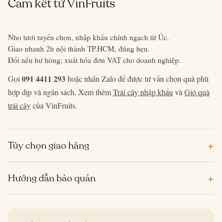
Cam kết từ VinFruits
Nho tươi tuyển chọn, nhập khẩu chính ngạch từ Úc.
Giao nhanh 2h nội thành TP.HCM, đúng hẹn.
Đổi nếu hư hỏng; xuất hóa đơn VAT cho doanh nghiệp.
091 4411 293
Gọi
hoặc nhắn Zalo để được tư vấn chọn quà phù
hợp dịp và ngân sách. Xem thêm
Trái cây nhập khẩu
và
Giỏ quà
trái cây
của VinFruits.
+
Tùy chọn giao hàng
+
Hướng dẫn bảo quản