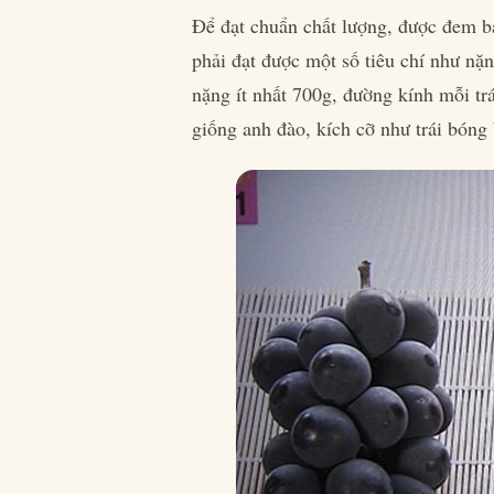
Để đạt chuẩn chất lượng, được đem bá
phải đạt được một số tiêu chí như nặ
nặng ít nhất 700g, đường kính mỗi t
giống anh đào, kích cỡ như trái bóng 