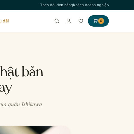
Theo dõi đơn hàng
Khách doanh nghiệp
u đãi
0
hật bản
nay
của quận Ishikawa