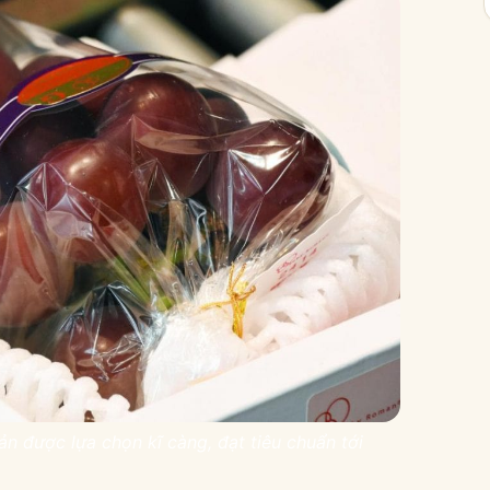
 được lựa chọn kĩ càng, đạt tiêu chuẩn tới