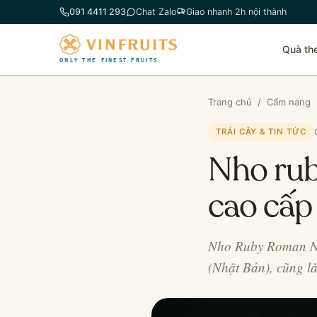
Chuyển
091 4411 293
Chat Zalo
Giao nhanh 2h nội thành
đến
phần
Quà th
nội
ONLY THE FINEST FRUITS
dung
Trang chủ
/
Cẩm nang
TRÁI CÂY & TIN TỨC
Nho rub
cao cấp 
Nho Ruby Roman Nhậ
(Nhật Bản), cũng l