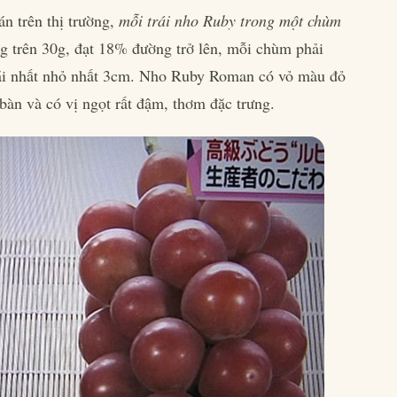
n trên thị trường,
mỗi trái nho Ruby trong một chùm
ng trên 30g, đạt 18% đường trở lên, mỗi chùm phải
rái nhất nhỏ nhất 3cm. Nho Ruby Roman có vỏ màu đỏ
bàn và có vị ngọt rất đậm, thơm đặc trưng.