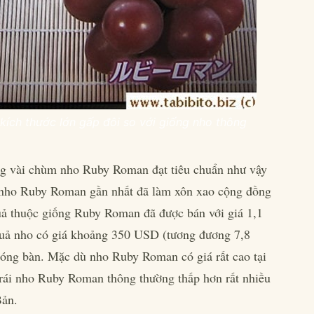
ích thước lớn gấp đôi so với giống nho thông
g vài chùm nho Ruby Roman đạt tiêu chuẩn như vậy
 nho Ruby Roman gần nhất đã làm xôn xao cộng đồng
ả thuộc giống Ruby Roman đã được bán với giá 1,1
 quả nho có giá khoảng 350 USD (tương đương 7,8
 bóng bàn. Mặc dù nho Ruby Roman có giá rất cao tại
 trái nho Ruby Roman thông thường thấp hơn rất nhiều
Bản.