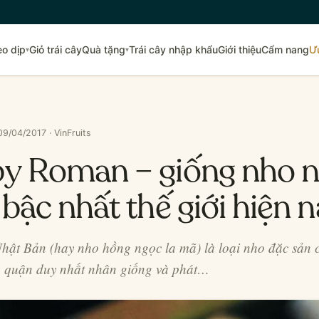
eo dịp
Giỏ trái cây
Quà tặng
Trái cây nhập khẩu
Giới thiệu
Cẩm nang
Ư
▾
▾
09/04/2017 · VinFruits
y Roman – giống nho n
bậc nhất thế giới hiện 
t Bản (hay nho hồng ngọc la mã) là loại nho đặc sản 
à quận duy nhất nhân giống và phát…