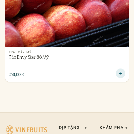
TRÁI CÂY MỸ
Táo Envy Size 88 Mỹ
250,000
₫
DỊP TẶNG
+
KHÁM PHÁ
+