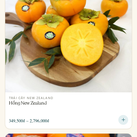
TRÁI CÂY NEW ZEALAND
Hồng New Zealand
Khoảng
349,500
₫
–
2,796,000
₫
giá:
từ