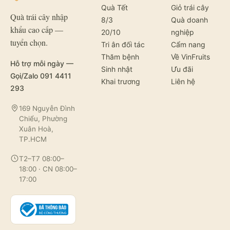
Quà Tết
Giỏ trái cây
Quà trái cây nhập
8/3
Quà doanh
khẩu cao cấp —
20/10
nghiệp
tuyển chọn.
Tri ân đối tác
Cẩm nang
Thăm bệnh
Về VinFruits
Hỗ trợ mỗi ngày —
Sinh nhật
Ưu đãi
Gọi/Zalo 091 4411
Khai trương
Liên hệ
293
169 Nguyễn Đình
Chiểu, Phường
Xuân Hoà,
TP.HCM
T2–T7 08:00–
18:00 · CN 08:00–
17:00