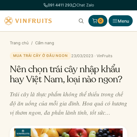
Chuyển
091 4411 293
Chat Zalo
đến
phần
Menu
0
nội
dung
Trang chủ
/
Cẩm nang
23/03/2023 · VinFruits
MUA TRÁI CÂY Ở ĐÂU NGON
Nên chọn trái cây nhập khẩu
hay Việt Nam, loại nào ngon?
Trái cây là thực phẩm không thể thiếu trong chế
độ ăn uống của mỗi gia đình. Hoa quả có hương
vị thơm ngon, đa phần lành tính, tốt sức…