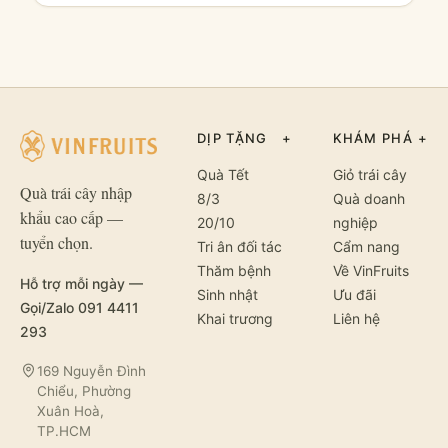
DỊP TẶNG
+
KHÁM PHÁ
+
Quà Tết
Giỏ trái cây
Quà trái cây nhập
8/3
Quà doanh
khẩu cao cấp —
20/10
nghiệp
tuyển chọn.
Tri ân đối tác
Cẩm nang
Thăm bệnh
Về VinFruits
Hỗ trợ mỗi ngày —
Sinh nhật
Ưu đãi
Gọi/Zalo 091 4411
Khai trương
Liên hệ
293
169 Nguyễn Đình
Chiểu, Phường
Xuân Hoà,
TP.HCM