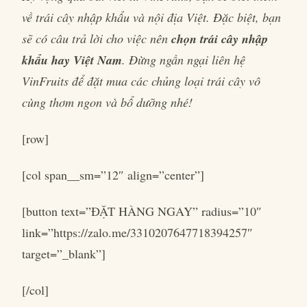
về trái cây nhập khẩu và nội địa Việt. Đặc biệt, bạn
sẽ có câu trả lời cho việc nên
chọn trái cây nhập
khẩu hay Việt Nam
. Đừng ngần ngại liên hệ
VinFruits để đặt mua các chủng loại trái cây vô
cùng thơm ngon và bổ dưỡng nhé!
[row]
[col span__sm=”12″ align=”center”]
[button text=”ĐẶT HÀNG NGAY” radius=”10″
link=”https://zalo.me/3310207647718394257″
target=”_blank”]
[/col]