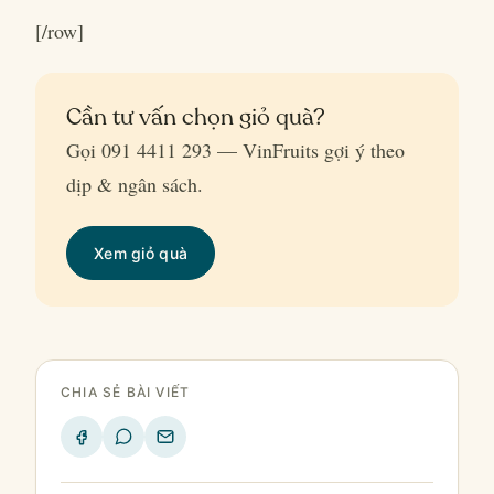
[/row]
Cần tư vấn chọn giỏ quà?
Gọi 091 4411 293 — VinFruits gợi ý theo
dịp & ngân sách.
Xem giỏ quà
CHIA SẺ BÀI VIẾT